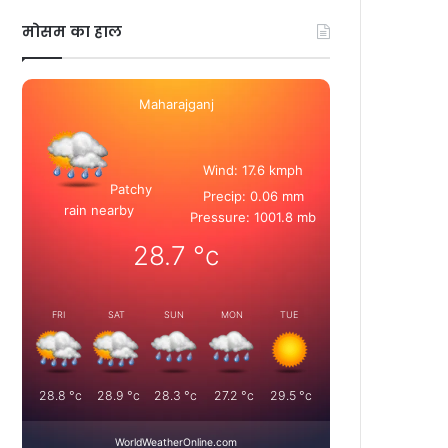
मोसम का हाल
Maharajganj
Wind: 17.6 kmph
Patchy
Precip: 0.06 mm
rain nearby
Pressure: 1001.8 mb
28.7
°c
FRI
SAT
SUN
MON
TUE
28.8
°c
28.9
°c
28.3
°c
27.2
°c
29.5
°c
WorldWeatherOnline.com