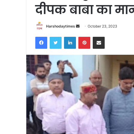
दीपक बाबा का मा
Send
Harshodaytimes
October 23, 2023
an
Facebook
Twitter
LinkedIn
Pinterest
Share via Email
email