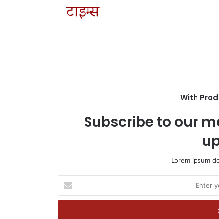
With Prod
Subscribe to our ma
up
Lorem ipsum dol
Enter
your
Email
address