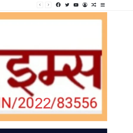
Facebook
Twitter
YouTube
Log
Random
Sidebar
In
Article