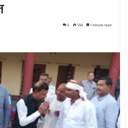
न
0
194
1 minute read