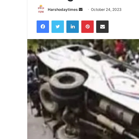
Send
Harshodaytimes
October 24, 2023
an
Facebook
Twitter
LinkedIn
Pinterest
Share via Email
email