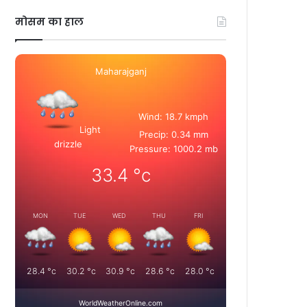
मोसम का हाल
Maharajganj
Wind: 18.7 kmph
Light
Precip: 0.34 mm
drizzle
Pressure: 1000.2 mb
33.4
°c
MON
TUE
WED
THU
FRI
28.4
°c
30.2
°c
30.9
°c
28.6
°c
28.0
°c
WorldWeatherOnline.com