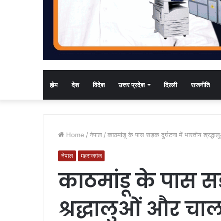
होम
देश
विदेश
उत्तर प्रदेश
दिल्ली
राजनीति
Home
/
नेपाल
/
काठमांडू के पास सड़क दुर्घटना में भारतीय श्रद
नेपाल
महराजगंज
काठमांडू के पास सड
श्रद्धालुओं और च