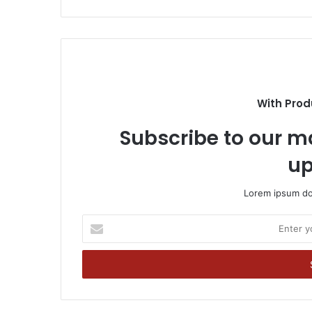
With Prod
Subscribe to our ma
up
Lorem ipsum dol
Enter
your
Email
address