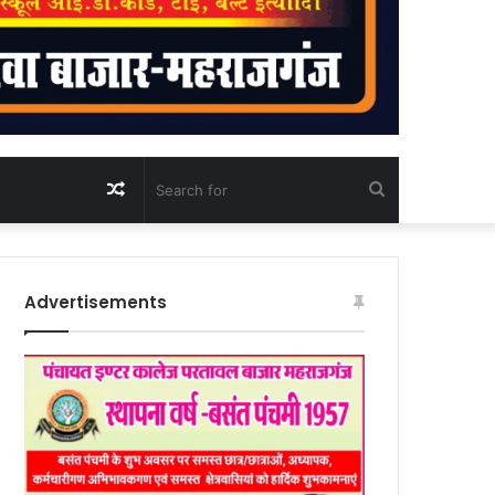
Random
Search
Article
for
Advertisements