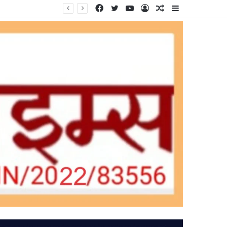
Facebook
Twitter
YouTube
Log
Random
Sidebar
In
Article