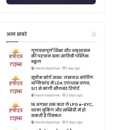
अन्य खबरे
गुणवत्तापूर्ण शिक्षा और अनुशासन
की पहचान बना सावित्री पब्लिक
स्कूल
Harshodaytimes
1 day ago
सुप्रीम कोर्ट सख्त: लखनऊ कोचिंग
अग्निकांड में LDA उपाध्यक्ष तलब,
SIT से मांगी सीलबंद रिपोर्ट
Harshodaytimes
3 days ago
16 अगस्त तक करा लें LPG e-KYC,
वरना बुकिंग और सब्सिडी में हो
सकती है दिक्कत
Harshodaytimes
3 days ago