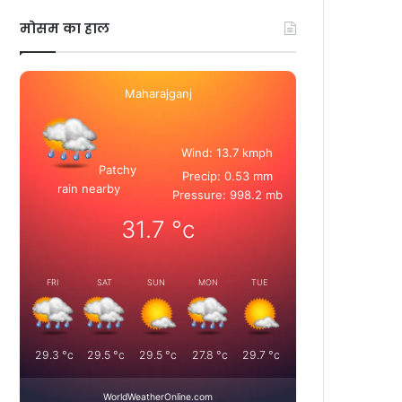
मोसम का हाल
Maharajganj
Wind: 13.7 kmph
Patchy
Precip: 0.53 mm
rain nearby
Pressure: 998.2 mb
31.7
°c
FRI
SAT
SUN
MON
TUE
29.3
°c
29.5
°c
29.5
°c
27.8
°c
29.7
°c
WorldWeatherOnline.com