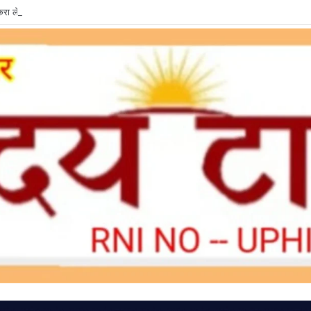
ा लें LPG e-KYC, वरना बुकिंग और सब्सिडी में हो सकती है दिक्कत