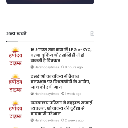
अन्य खबरे
16 अगस्त तक करा लें LPG e-KYC,
वरना बुकिंग और सब्सिडी में हो
सकती है दिक्कत
Harshodaytimes
8 hours ago
एसडीओ कार्यालय में तैनात
वनरक्षक पर रिश्वतखोरी के आरोप,
जांच की उठी मांग
Harshodaytimes
1 week ago
न्यायालय परिसर में बदहाल सफाई
व्यवस्था, शौचालय की दुर्दशा से
वादकारी परेशान
Harshodaytimes
2 weeks ago