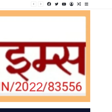
Facebook
Twitter
YouTube
Log
Random
Sidebar
In
Article