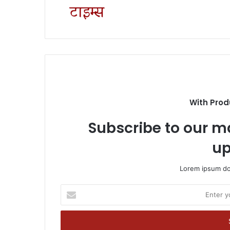
With Prod
Subscribe to our ma
up
Lorem ipsum dol
Enter
your
Email
address