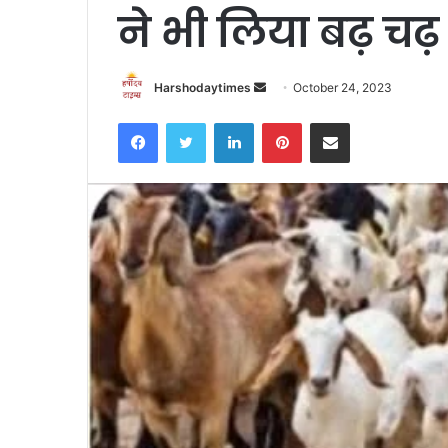
ने भी लिया बढ़ चढ़
Send
Harshodaytimes
October 24, 2023
an
Facebook
Twitter
LinkedIn
Pinterest
Share via Email
email