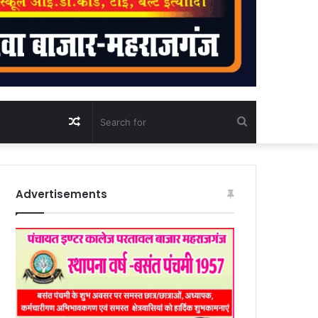
Random
Search
Article
for
Advertisements