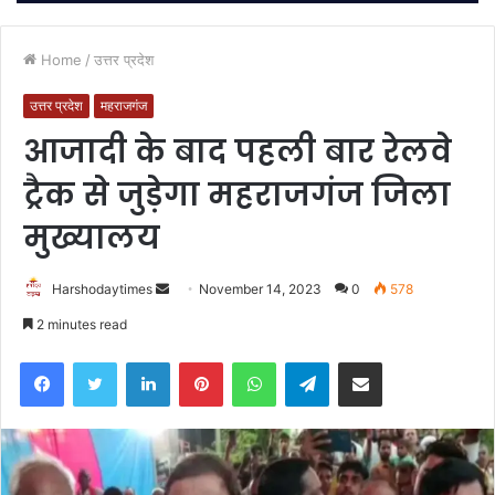
Home
/
उत्तर प्रदेश
उत्तर प्रदेश
महराजगंज
आजादी के बाद पहली बार रेलवे
ट्रैक से जुड़ेगा महराजगंज जिला
मुख्यालय
Send
Harshodaytimes
November 14, 2023
0
578
an
2 minutes read
email
Facebook
Twitter
LinkedIn
Pinterest
WhatsApp
Telegram
Share via Email