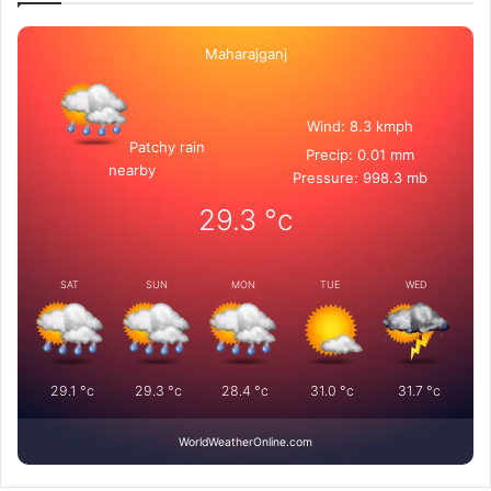
Maharajganj
Wind: 8.3 kmph
Patchy rain
Precip: 0.01 mm
nearby
Pressure: 998.3 mb
29.3
°c
SAT
SUN
MON
TUE
WED
29.1
°c
29.3
°c
28.4
°c
31.0
°c
31.7
°c
WorldWeatherOnline.com