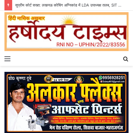
सुप्रीम कोर्ट सख्त: लखनऊ कोचिंग अग्निकांड में LDA उपाध्यक्ष तलब, SIT से मांगी सीलबंद रिपोर्ट
Menu
S
fo