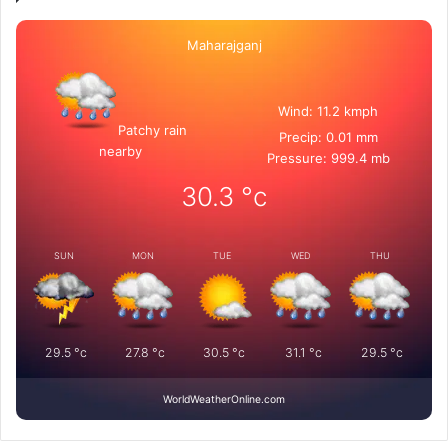
Maharajganj
Wind: 11.2 kmph
Patchy rain
Precip: 0.01 mm
nearby
Pressure: 999.4 mb
30.3
°c
SUN
MON
TUE
WED
THU
29.5
°c
27.8
°c
30.5
°c
31.1
°c
29.5
°c
WorldWeatherOnline.com