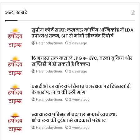
अन्य खबरे
सुप्रीम कोर्ट सख्त: लखनऊ कोचिंग अग्निकांड में LDA
उपाध्यक्ष तलब, SIT से मांगी सीलबंद रिपोर्ट
Harshodaytimes
2 days ago
16 अगस्त तक करा लें LPG e-KYC, वरना बुकिंग और
सब्सिडी में हो सकती है दिक्कत
Harshodaytimes
2 days ago
एसडीओ कार्यालय में तैनात वनरक्षक पर रिश्वतखोरी
के आरोप, जांच की उठी मांग
Harshodaytimes
2 weeks ago
न्यायालय परिसर में बदहाल सफाई व्यवस्था,
शौचालय की दुर्दशा से वादकारी परेशान
Harshodaytimes
2 weeks ago