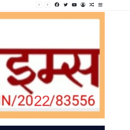
Facebook
Twitter
YouTube
Log
Random
Sidebar
In
Article