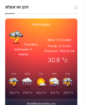
मोसम का हाल
Maharajganj
Wind: 21.6 kmph
Thundery
Precip: 0.13 mm
outbreaks in
Pressure: 1002.6 mb
nearby
30.8
°c
SUN
MON
TUE
WED
THU
29.5
°c
27.4
°c
30.3
°c
31.1
°c
29.5
°c
WorldWeatherOnline.com