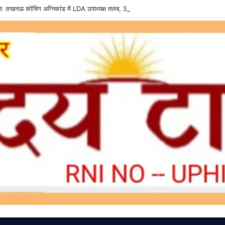
्त: लखनऊ कोचिंग अग्निकांड में LDA उपाध्यक्ष तलब, SIT से मांगी सीलबंद रिपोर्ट