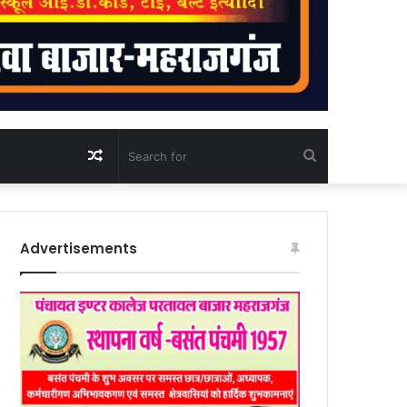
Random
Search
Article
for
Advertisements