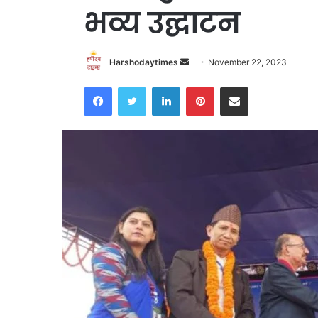
भव्य उद्घाटन
Send
Harshodaytimes
November 22, 2023
an
Facebook
Twitter
LinkedIn
Pinterest
Share via Email
email