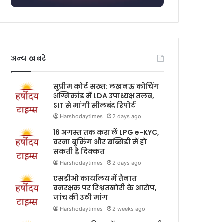
अन्य खबरे
सुप्रीम कोर्ट सख्त: लखनऊ कोचिंग
अग्निकांड में LDA उपाध्यक्ष तलब,
SIT से मांगी सीलबंद रिपोर्ट
Harshodaytimes
2 days ago
16 अगस्त तक करा लें LPG e-KYC,
वरना बुकिंग और सब्सिडी में हो
सकती है दिक्कत
Harshodaytimes
2 days ago
एसडीओ कार्यालय में तैनात
वनरक्षक पर रिश्वतखोरी के आरोप,
जांच की उठी मांग
Harshodaytimes
2 weeks ago