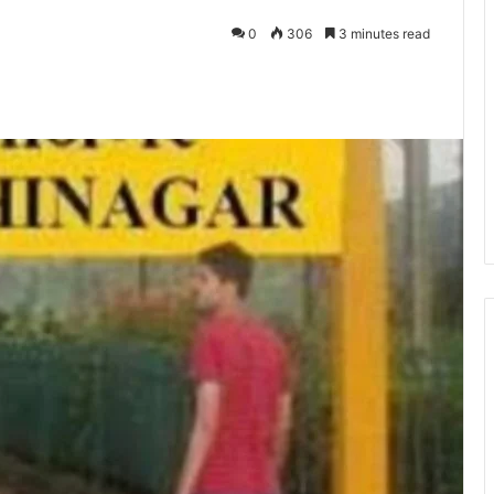
0
306
3 minutes read