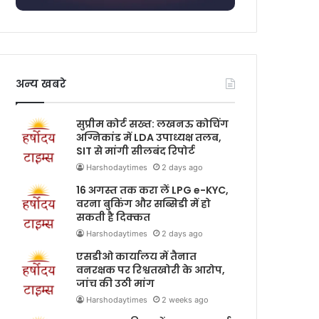
अन्य खबरे
सुप्रीम कोर्ट सख्त: लखनऊ कोचिंग
अग्निकांड में LDA उपाध्यक्ष तलब,
SIT से मांगी सीलबंद रिपोर्ट
Harshodaytimes
2 days ago
16 अगस्त तक करा लें LPG e-KYC,
वरना बुकिंग और सब्सिडी में हो
सकती है दिक्कत
Harshodaytimes
2 days ago
एसडीओ कार्यालय में तैनात
वनरक्षक पर रिश्वतखोरी के आरोप,
जांच की उठी मांग
Harshodaytimes
2 weeks ago