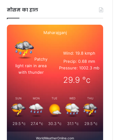
मोसम का हाल
Maharajganj
Wind: 19.8 kmph
Patchy
Precip: 0.68 mm
light rain in area
Pressure: 1002.3 mb
with thunder
29.9
°c
SUN
MON
TUE
WED
THU
29.5
°c
27.4
°c
30.3
°c
31.1
°c
29.5
°c
WorldWeatherOnline.com