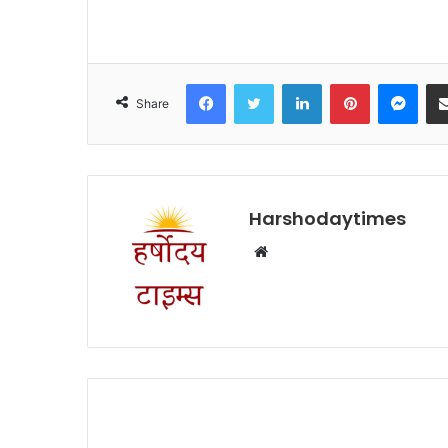
Facebook
Twitter
LinkedIn
Pinterest
Mes
Share
Harshodaytimes
Website