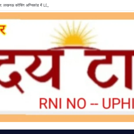
्त: लखनऊ कोचिंग अग्निकांड में LDA उपाध्यक्ष तलब, SIT से मांगी सीलबंद रिपोर्ट