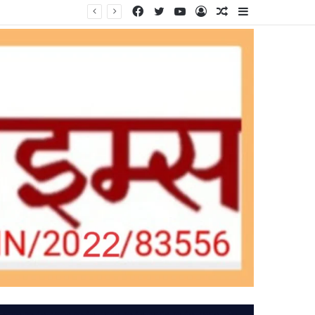
Facebook
Twitter
YouTube
Log
Random
Sidebar
In
Article