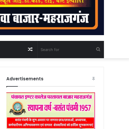
Random
Search
Article
for
Advertisements