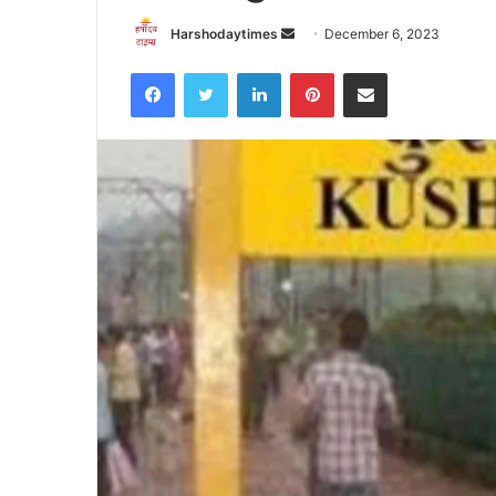
Send
Harshodaytimes
December 6, 2023
an
Facebook
Twitter
LinkedIn
Pinterest
Share via Email
email