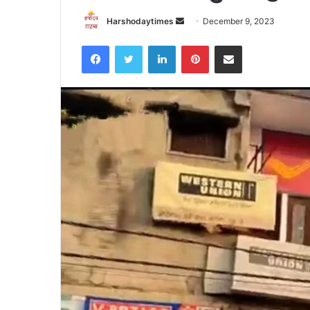
Send
Harshodaytimes
December 9, 2023
an
Facebook
Twitter
LinkedIn
Pinterest
Share via Email
email