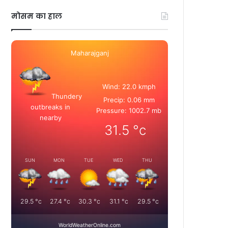
मोसम का हाल
Maharajganj
Wind: 22.0 kmph
Thundery
Precip: 0.06 mm
outbreaks in
Pressure: 1002.7 mb
nearby
31.5
°c
SUN
MON
TUE
WED
THU
29.5
°c
27.4
°c
30.3
°c
31.1
°c
29.5
°c
WorldWeatherOnline.com