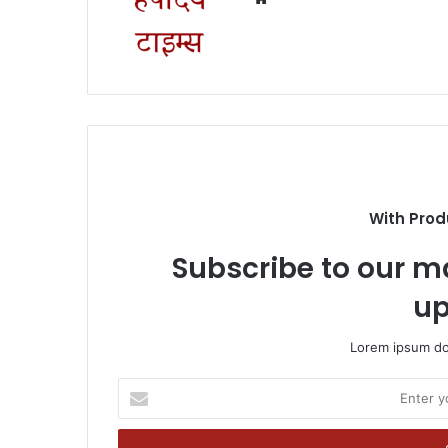
With Prod
Subscribe to our ma
up
Lorem ipsum dol
Enter
your
Email