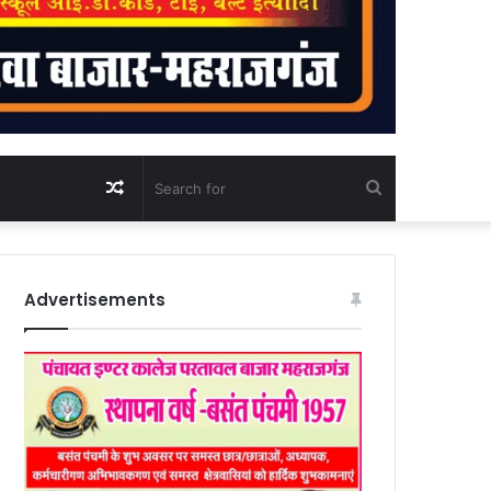
Random
Search
Article
for
Advertisements