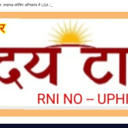
्त: लखनऊ कोचिंग अग्निकांड में LDA उपाध्यक्ष तलब, SIT से मांगी सीलबंद रिपोर्ट