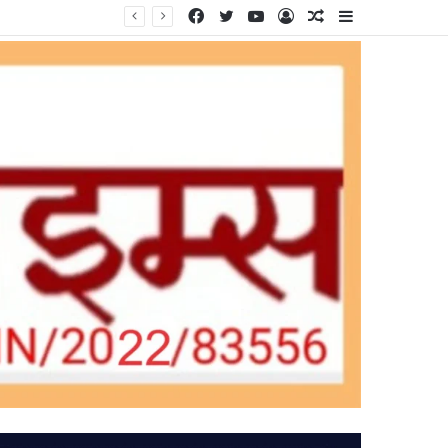
Facebook
Twitter
YouTube
Log
Random
Sidebar
In
Article