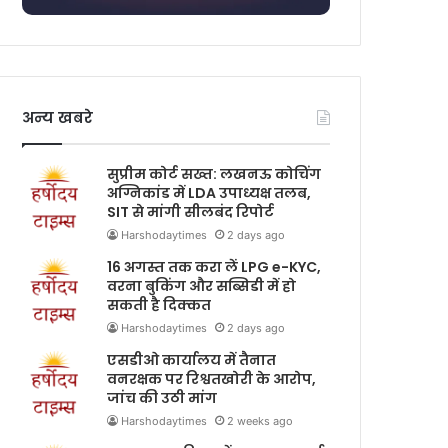
अन्य खबरे
सुप्रीम कोर्ट सख्त: लखनऊ कोचिंग
अग्निकांड में LDA उपाध्यक्ष तलब,
SIT से मांगी सीलबंद रिपोर्ट
Harshodaytimes
2 days ago
16 अगस्त तक करा लें LPG e-KYC,
वरना बुकिंग और सब्सिडी में हो
सकती है दिक्कत
Harshodaytimes
2 days ago
एसडीओ कार्यालय में तैनात
वनरक्षक पर रिश्वतखोरी के आरोप,
जांच की उठी मांग
Harshodaytimes
2 weeks ago