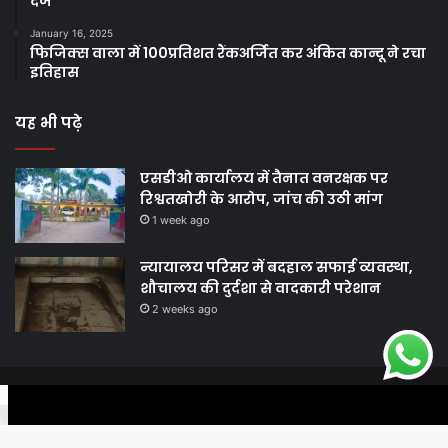
दर्ज
January 16, 2025
फिजिक्स वाला में 100प्रतिशत रैंकअर्जित कर अंकित कान्दू ने रचा
इतिहास
यह भी पढ़े
एसडीओ कार्यालय में तैनात वनरक्षक पर
रिश्वतखोरी के आरोप, जांच की उठी मांग
1 week ago
न्यायालय परिसर में बदहाल सफाई व्यवस्था,
शौचालय की दुर्दशा से वादकारी परेशान
2 weeks ago
© Copyright 2026, All Rights Reserved |
Harshodaytimes
|
Facebook
Twitter
WhatsApp
Telegram
Viber
Proudly Made by
Best News Portal Development Company In India