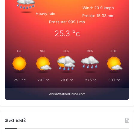
Wind: 20.9 kmph
Heavy rain
Precip: 15.33 mm
Pressure: 999.1 mb
25.3
°c
FRI
SAT
SUN
MON
TUE
29.1
°c
29.1
°c
28.8
°c
27.5
°c
30.1
°c
WorldWeatherOnline.com
अन्य खबरे