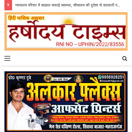
न्यायालय परिसर में बदहाल सफाई व्यवस्था, शौचालय की दुर्दशा से वादकारी परेशान
Menu
S
fo