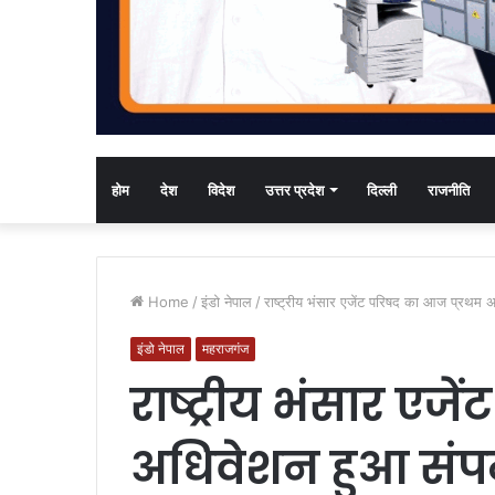
होम
देश
विदेश
उत्तर प्रदेश
दिल्ली
राजनीति
Home
/
इंडो नेपाल
/
राष्ट्रीय भंसार एजेंट परिषद का आज प्रथम अ
इंडो नेपाल
महराजगंज
राष्ट्रीय भंसार एज
अधिवेशन हुआ संप