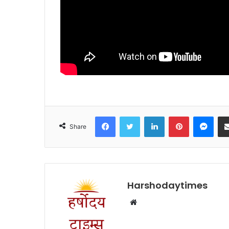
Facebook
Twitter
LinkedIn
Pinterest
Mes
Share
Harshodaytimes
Website