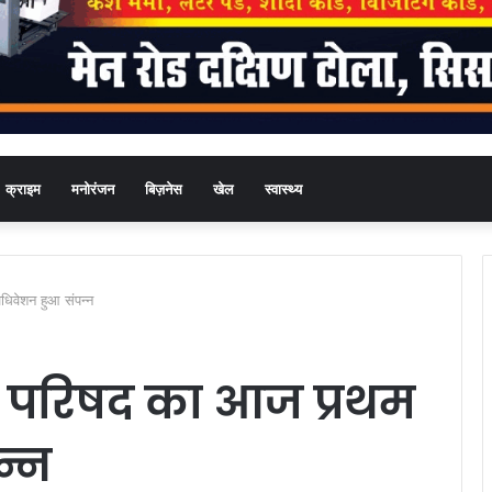
क्राइम
मनोरंजन
बिज़नेस
खेल
स्वास्थ्य
धिवेशन हुआ संपन्न
ेंट परिषद का आज प्रथम
न्न