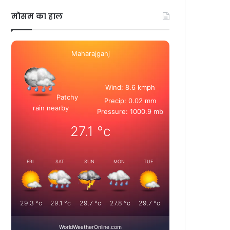
मोसम का हाल
Maharajganj
Wind: 8.6 kmph
Patchy
Precip: 0.02 mm
rain nearby
Pressure: 1000.9 mb
27.1
°c
FRI
SAT
SUN
MON
TUE
29.3
°c
29.1
°c
29.7
°c
27.8
°c
29.7
°c
WorldWeatherOnline.com