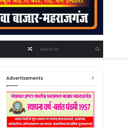
Random
Search
Article
for
Advertisements