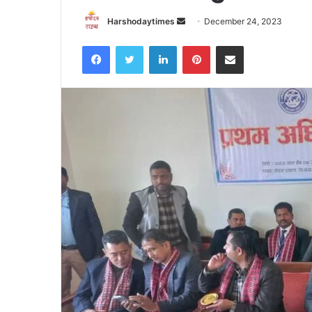
Send
Harshodaytimes
December 24, 2023
an
Facebook
Twitter
LinkedIn
Pinterest
Share via Email
email