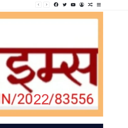
Facebook
Twitter
YouTube
Log
Random
Sidebar
In
Article