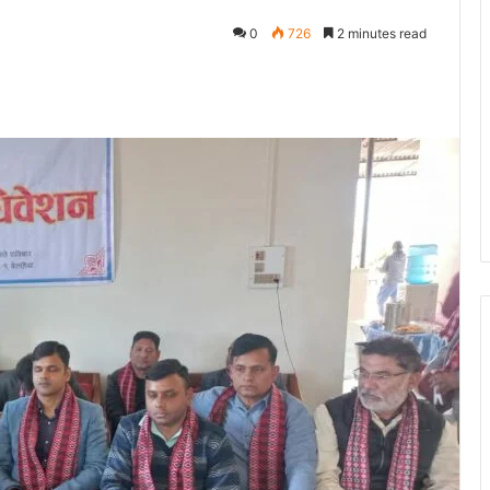
0
726
2 minutes read