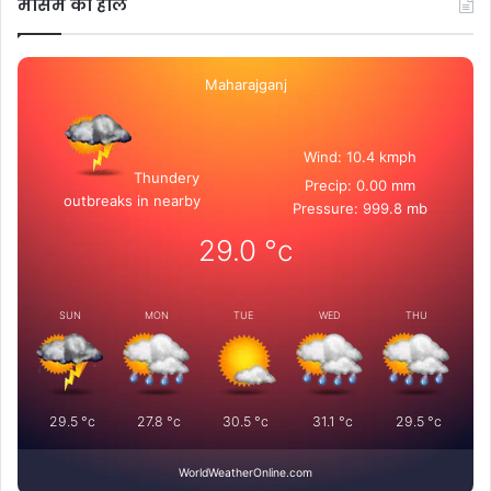
मोसम का हाल
Maharajganj
Wind: 10.4 kmph
Thundery
Precip: 0.00 mm
outbreaks in nearby
Pressure: 999.8 mb
29.0
°c
SUN
MON
TUE
WED
THU
29.5
°c
27.8
°c
30.5
°c
31.1
°c
29.5
°c
WorldWeatherOnline.com