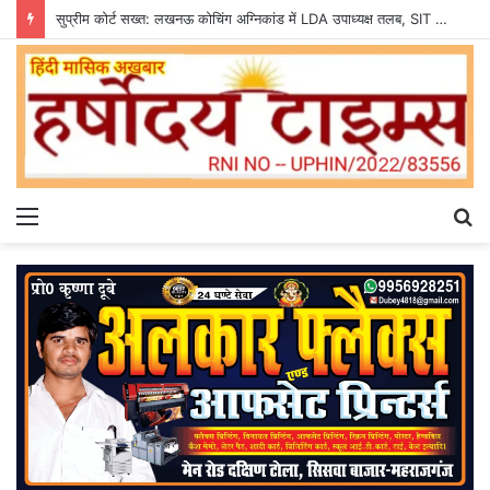
सुप्रीम कोर्ट सख्त: लखनऊ कोचिंग अग्निकांड में LDA उपाध्यक्ष तलब, SIT से मांगी सीलबंद रिपोर्ट
Menu
S
fo