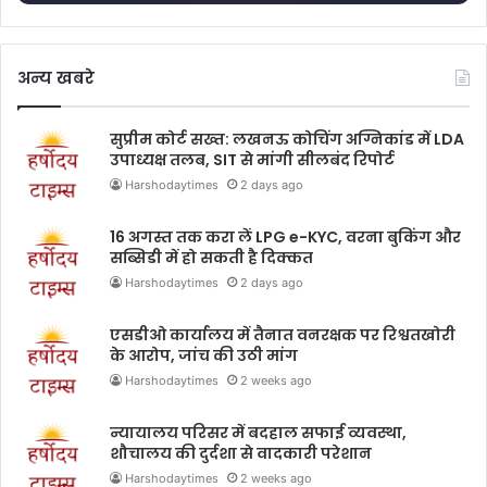
अन्य खबरे
सुप्रीम कोर्ट सख्त: लखनऊ कोचिंग अग्निकांड में LDA
उपाध्यक्ष तलब, SIT से मांगी सीलबंद रिपोर्ट
Harshodaytimes
2 days ago
16 अगस्त तक करा लें LPG e-KYC, वरना बुकिंग और
सब्सिडी में हो सकती है दिक्कत
Harshodaytimes
2 days ago
एसडीओ कार्यालय में तैनात वनरक्षक पर रिश्वतखोरी
के आरोप, जांच की उठी मांग
Harshodaytimes
2 weeks ago
न्यायालय परिसर में बदहाल सफाई व्यवस्था,
शौचालय की दुर्दशा से वादकारी परेशान
Harshodaytimes
2 weeks ago