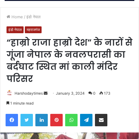
Home
/
इंडो नेपाल
इंडो नेपाल
महराजगंज
“हाम्रो राजा हाम्रो देश” के नारों से
गूंजा नेपाल के नवलपरासी का
बर्दघाट स्थित मां काली मंदिर
परिसर
Send
Harshodaytimes
January 3, 2024
0
173
an
1 minute read
email
Facebook
Twitter
LinkedIn
Pinterest
WhatsApp
Telegram
Share via Email