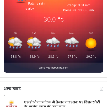
Patchy rain
Precip: 0.01 mm
nearby
Pressure: 1000.8 mb
30.0
°c
FRI
SAT
SUN
MON
TUE
28.8
°c
28.9
°c
28.3
°c
27.2
°c
29.5
°c
WorldWeatherOnline.com
अन्य खबरे
एसडीओ कार्यालय में तैनात वनरक्षक पर रिश्वतखोरी
के आरोप, जांच की उठी मांग