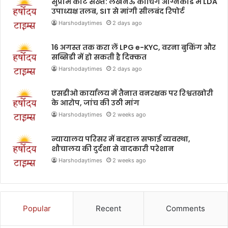
सुप्रीम कोर्ट सख्त: लखनऊ कोचिंग अग्निकांड में LDA
उपाध्यक्ष तलब, SIT से मांगी सीलबंद रिपोर्ट
Harshodaytimes
2 days ago
16 अगस्त तक करा लें LPG e-KYC, वरना बुकिंग और
सब्सिडी में हो सकती है दिक्कत
Harshodaytimes
2 days ago
एसडीओ कार्यालय में तैनात वनरक्षक पर रिश्वतखोरी
के आरोप, जांच की उठी मांग
Harshodaytimes
2 weeks ago
न्यायालय परिसर में बदहाल सफाई व्यवस्था,
शौचालय की दुर्दशा से वादकारी परेशान
Harshodaytimes
2 weeks ago
Popular
Recent
Comments