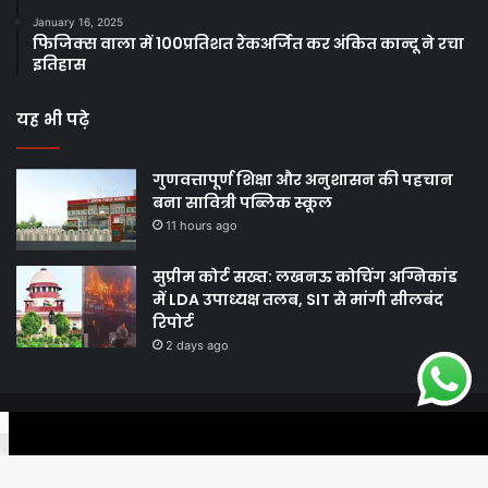
January 16, 2025
फिजिक्स वाला में 100प्रतिशत रैंकअर्जित कर अंकित कान्दू ने रचा
इतिहास
यह भी पढ़े
गुणवत्तापूर्ण शिक्षा और अनुशासन की पहचान
बना सावित्री पब्लिक स्कूल
11 hours ago
सुप्रीम कोर्ट सख्त: लखनऊ कोचिंग अग्निकांड
में LDA उपाध्यक्ष तलब, SIT से मांगी सीलबंद
रिपोर्ट
2 days ago
© Copyright 2026, All Rights Reserved |
Harshodaytimes
|
Facebook
Twitter
WhatsApp
Telegram
Viber
Proudly Made by
Best News Portal Development Company In India