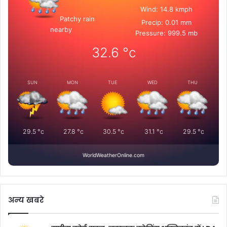
Wind: 14.8 kmph
Patchy rain
Precip: 0.01 mm
nearby
Pressure: 999.5 mb
32.6
°c
SUN
MON
TUE
WED
THU
29.5
°c
27.8
°c
30.5
°c
31.1
°c
29.5
°c
WorldWeatherOnline.com
अन्य खबरे