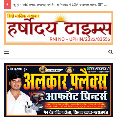
सुप्रीम कोर्ट सख्त: लखनऊ कोचिंग अग्निकांड में LDA उपाध्यक्ष तलब, SIT से मांगी सीलबंद रिपोर्ट
Menu
S
fo