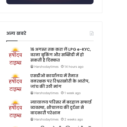
अन्य खबरे
16 अगस्त तक करा लें LPG e-KYC,
वरना बुकिंग और सब्सिडी में हो
सकती है दिक्कत
Harshodaytimes
14 hours ago
एसडीओ कार्यालय में तैनात
वनरक्षक पर रिश्वतखोरी के आरोप,
जांच की उठी मांग
Harshodaytimes
1 week ago
न्यायालय परिसर में बदहाल सफाई
व्यवस्था, शौचालय की दुर्दशा से
वादकारी परेशान
Harshodaytimes
2 weeks ago