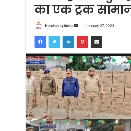
का एक ट्रक सामा
Send
Harshodaytimes
January 27, 2024
an
Facebook
Twitter
LinkedIn
Pinterest
Share via Email
email