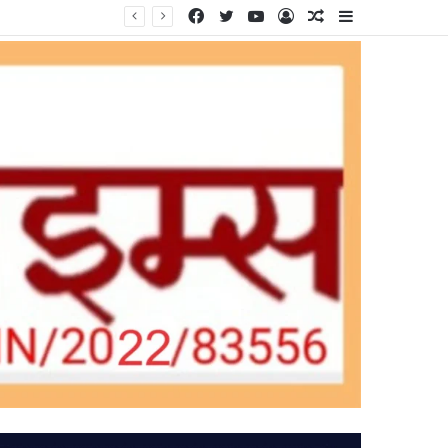
Facebook
Twitter
YouTube
Log
Random
Sidebar
In
Article