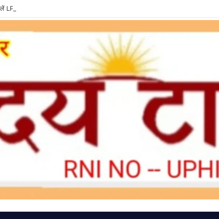
ें LPG e-KYC, वरना बुकिंग और सब्सिडी में हो सकती है दिक्कत