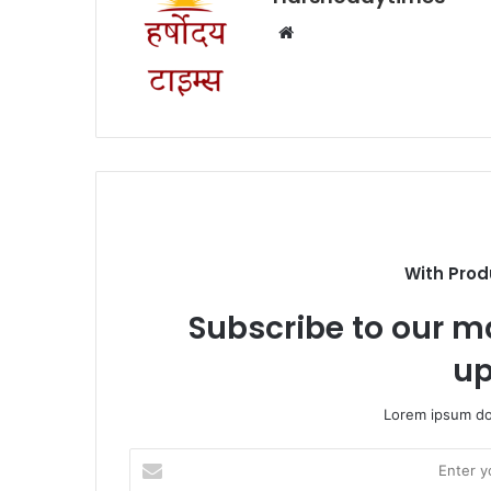
Website
With Prod
Subscribe to our ma
up
Lorem ipsum dol
Enter
your