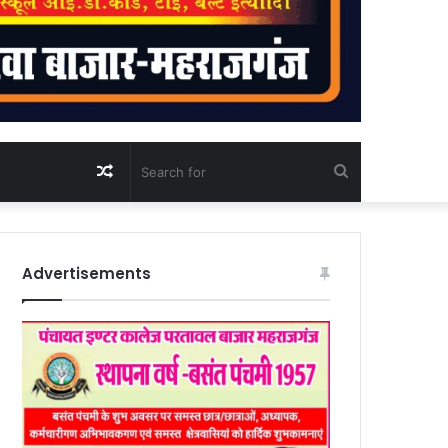
Random
Search
Article
for
Advertisements