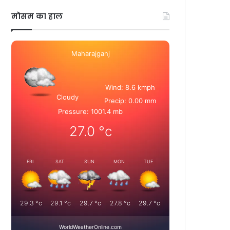
मोसम का हाल
Maharajganj
Wind: 8.6 kmph
Cloudy
Precip: 0.00 mm
Pressure: 1001.4 mb
27.0
°c
FRI
SAT
SUN
MON
TUE
29.3
°c
29.1
°c
29.7
°c
27.8
°c
29.7
°c
WorldWeatherOnline.com