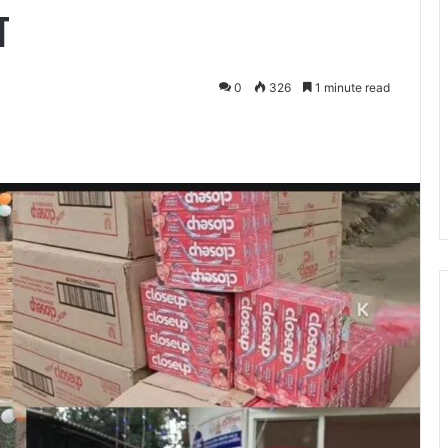
न
0
326
1 minute read