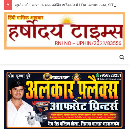
सुप्रीम कोर्ट सख्त: लखनऊ कोचिंग अग्निकांड में LDA उपाध्यक्ष तलब, SIT से मांगी सीलबंद रिपोर्ट
Menu
S
fo