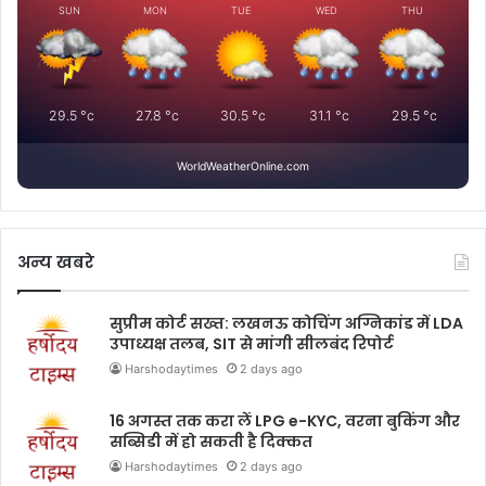
SUN
MON
TUE
WED
THU
29.5
°c
27.8
°c
30.5
°c
31.1
°c
29.5
°c
WorldWeatherOnline.com
अन्य खबरे
सुप्रीम कोर्ट सख्त: लखनऊ कोचिंग अग्निकांड में LDA
उपाध्यक्ष तलब, SIT से मांगी सीलबंद रिपोर्ट
Harshodaytimes
2 days ago
16 अगस्त तक करा लें LPG e-KYC, वरना बुकिंग और
सब्सिडी में हो सकती है दिक्कत
Harshodaytimes
2 days ago