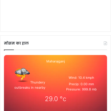
मोसम का हाल
Maharajganj
Wind: 10.4 kmph
Thundery
Precip: 0.00 mm
outbreaks in nearby
Pressure: 999.8 mb
29.0
°c