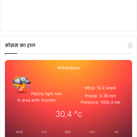
मोसम का हाल
Maharajganj
Wind: 16.2 kmph
Patchy light rain
Precip: 0.36 mm
in area with thunder
Pressure: 1002.4 mb
30.4
°c
MON
TUE
WED
THU
FRI