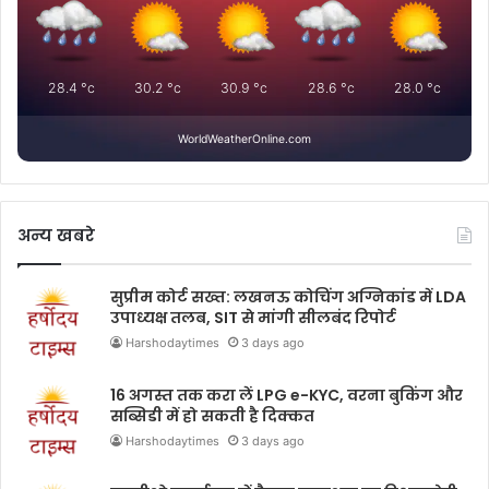
28.4
°c
30.2
°c
30.9
°c
28.6
°c
28.0
°c
WorldWeatherOnline.com
अन्य खबरे
सुप्रीम कोर्ट सख्त: लखनऊ कोचिंग अग्निकांड में LDA
उपाध्यक्ष तलब, SIT से मांगी सीलबंद रिपोर्ट
Harshodaytimes
3 days ago
16 अगस्त तक करा लें LPG e-KYC, वरना बुकिंग और
सब्सिडी में हो सकती है दिक्कत
Harshodaytimes
3 days ago