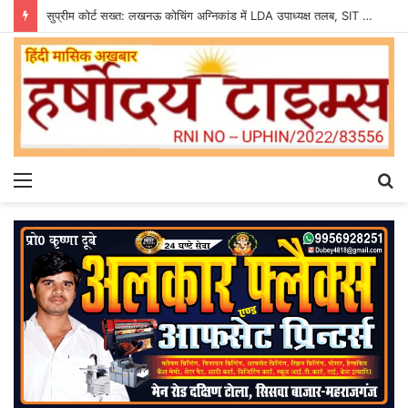
सुप्रीम कोर्ट सख्त: लखनऊ कोचिंग अग्निकांड में LDA उपाध्यक्ष तलब, SIT से मांगी सीलबंद रिपोर्ट
Menu
S
fo