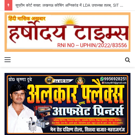
सुप्रीम कोर्ट सख्त: लखनऊ कोचिंग अग्निकांड में LDA उपाध्यक्ष तलब, SIT से मांगी सीलबंद रिपोर्ट
Menu
S
fo