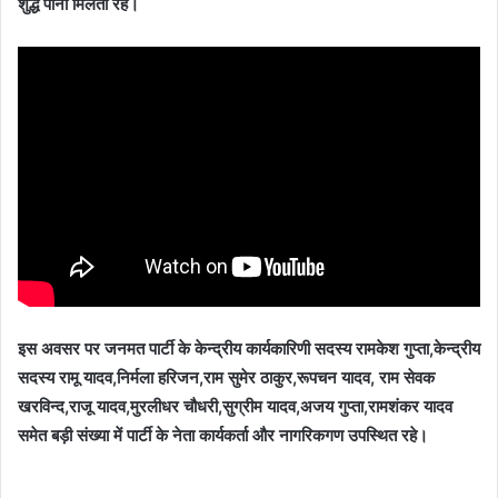
शुद्ध पानी मिलता रहे।
इस अवसर पर जनमत पार्टी के केन्द्रीय कार्यकारिणी सदस्य रामकेश गुप्ता,केन्द्रीय
सदस्य रामू यादव,निर्मला हरिजन,राम सुमेर ठाकुर,रूपचन यादव, राम सेवक
खरविन्द,राजू यादव,मुरलीधर चौधरी,सुग्रीम यादव,अजय गुप्ता,रामशंकर यादव
समेत बड़ी संख्या में पार्टी के नेता कार्यकर्ता और नागरिकगण उपस्थित रहे।