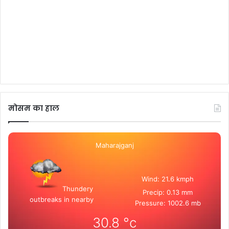
मोसम का हाल
Maharajganj
Wind: 21.6 kmph
Thundery
Precip: 0.13 mm
outbreaks in nearby
Pressure: 1002.6 mb
30.8
°c