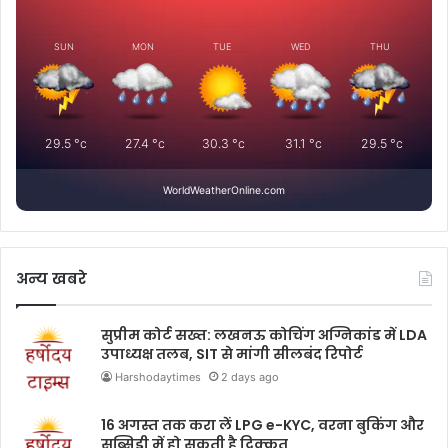
SUN
MON
TUE
WED
THU
29.5
°c
27.4
°c
30.3
°c
31.1
°c
29.5
°c
WorldWeatherOnline.com
अन्य खबरे
सुप्रीम कोर्ट सख्त: लखनऊ कोचिंग अग्निकांड में LDA
उपाध्यक्ष तलब, SIT से मांगी सीलबंद रिपोर्ट
Harshodaytimes
2 days ago
16 अगस्त तक करा लें LPG e-KYC, वरना बुकिंग और
सब्सिडी में हो सकती है दिक्कत