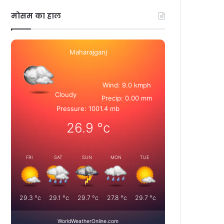
मोसम का हाल
Maharajganj
Wind: 9.0 kmph
Cloudy
Precip: 0.00 mm
Pressure: 1001.4 mb
26.9
°c
FRI
SAT
SUN
MON
TUE
29.3
°c
29.1
°c
29.7
°c
27.8
°c
29.7
°c
WorldWeatherOnline.com