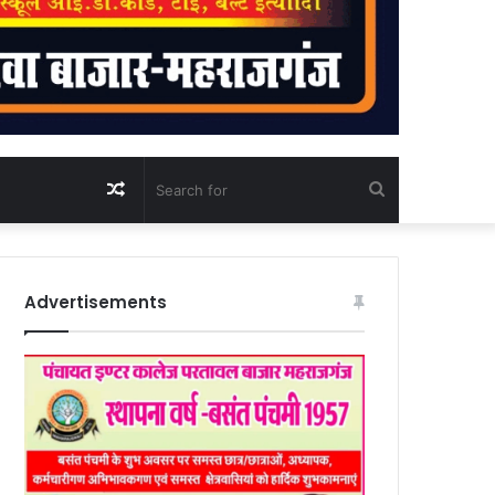
Random
Search
Article
for
Advertisements