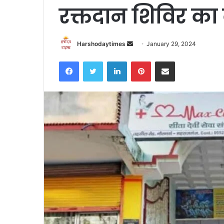
रक्तदान शिविर का 
Send
Harshodaytimes
January 29, 2024
an
Facebook
Twitter
LinkedIn
Pinterest
Share via Email
email