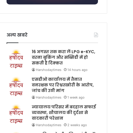
अन्य खबरे
16 अगस्त तक करा लें LPG e-KYC,
वरना बुकिंग और सब्सिडी में हो
सकती है दिक्कत
Harshodaytimes
14 hours ago
एसडीओ कार्यालय में तैनात
वनरक्षक पर रिश्वतखोरी के आरोप,
जांच की उठी मांग
Harshodaytimes
1 week ago
न्यायालय परिसर में बदहाल सफाई
व्यवस्था, शौचालय की दुर्दशा से
वादकारी परेशान
Harshodaytimes
2 weeks ago