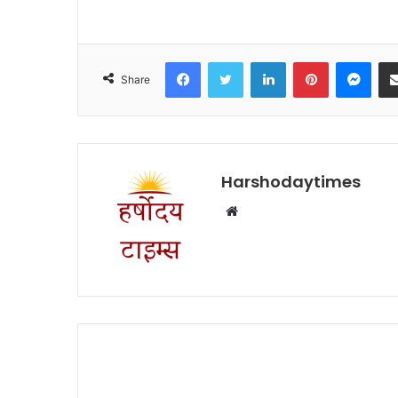
Facebook
Twitter
LinkedIn
Pinterest
Mes
Share
Harshodaytimes
Website