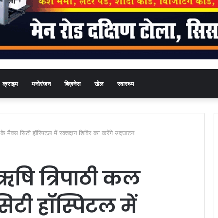
क्राइम
मनोरंजन
बिज़नेस
खेल
स्वास्थ्य
े मैक्स सिटी हॉस्पिटल में रक्तदान शिविर का करेंगे उदघाटन
षि त्रिपाठी कल
िटी हॉस्पिटल में