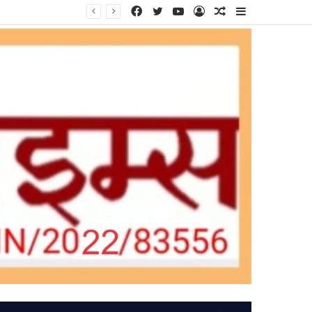
Facebook
Twitter
YouTube
Log
Random
Sidebar
In
Article