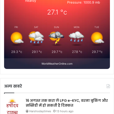
nearby
Pressure: 1000.9 mb
27.1
°c
FRI
SAT
SUN
MON
TUE
29.3
°c
29.1
°c
29.7
°c
27.8
°c
29.7
°c
WorldWeatherOnline.com
अन्य खबरे
16 अगस्त तक करा लें LPG e-KYC, वरना बुकिंग और
सब्सिडी में हो सकती है दिक्कत
Harshodaytimes
13 hours ago