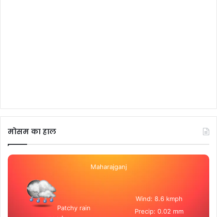
मोसम का हाल
Maharajganj
Wind: 8.6 kmph
Patchy rain
Precip: 0.02 mm