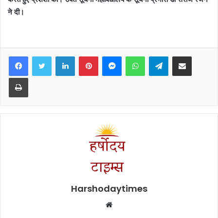
ने दी।
Facebook
Twitter
LinkedIn
Pinterest
Messenger
WhatsApp
Telegram
Share via Email
Print
Harshodaytimes
Website