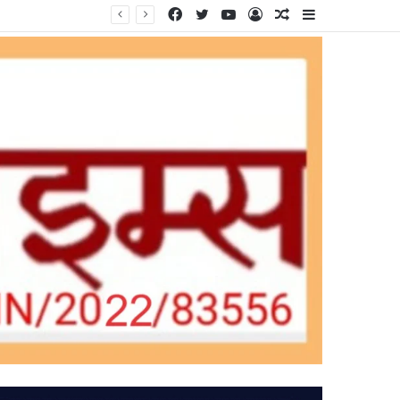
Facebook
Twitter
YouTube
Log
Random
Sidebar
In
Article