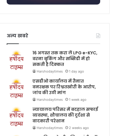
अन्य खबरे
16 अगस्त तक करा लें LPG e-KYC,
वरना बुकिंग और सब्सिडी में हो
सकती है दिक्कत
Harshodaytimes
1 day ago
एसडीओ कार्यालय में तैनात
वनरक्षक पर रिश्वतखोरी के आरोप,
जांच की उठी मांग
Harshodaytimes
1 week ago
न्यायालय परिसर में बदहाल सफाई
व्यवस्था, शौचालय की दुर्दशा से
वादकारी परेशान
Harshodaytimes
2 weeks ago