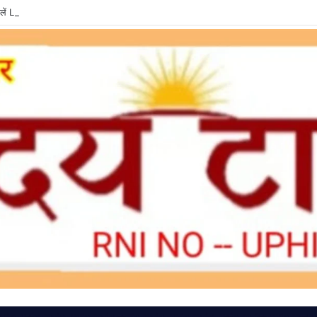
ें LPG e-KYC, वरना बुकिंग और सब्सिडी में हो सकती है दिक्कत