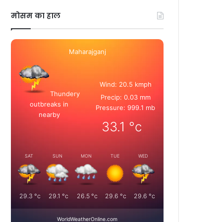
मोसम का हाल
Maharajganj
Wind: 20.5 kmph
Thundery
Precip: 0.03 mm
outbreaks in
Pressure: 999.1 mb
nearby
33.1
°c
SAT
SUN
MON
TUE
WED
29.3
°c
29.1
°c
26.5
°c
29.6
°c
29.6
°c
WorldWeatherOnline.com