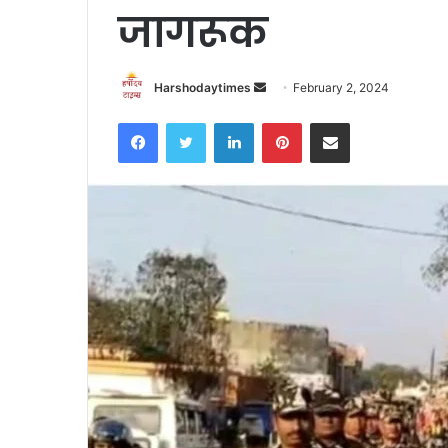
जागरूक
Send
Harshodaytimes
February 2, 2024
an
Facebook
Twitter
LinkedIn
Pinterest
Share via Email
email