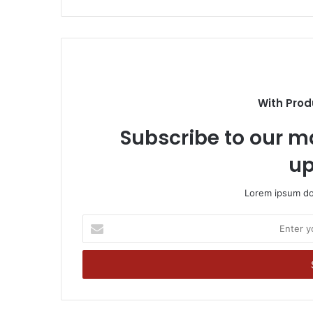
With Prod
Subscribe to our ma
up
Lorem ipsum dol
Enter
your
Email
address