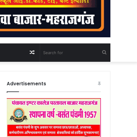
Random
Search
Article
for
Advertisements