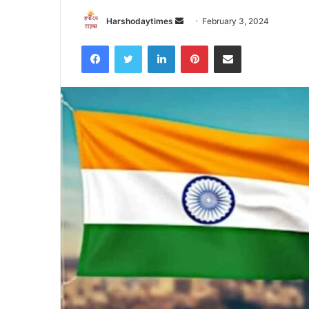
Send
Harshodaytimes
February 3, 2024
an
Facebook
Twitter
LinkedIn
Pinterest
Share via Email
email