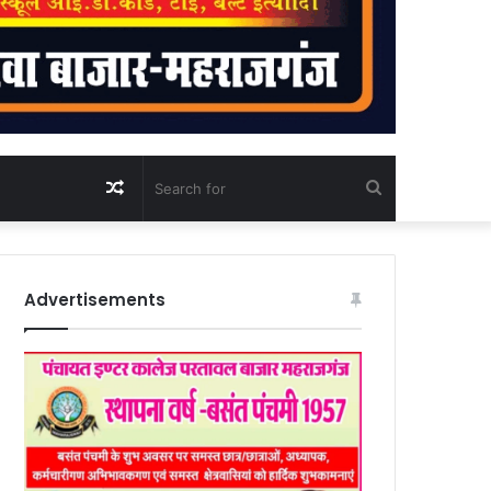
Random
Search
Article
for
Advertisements