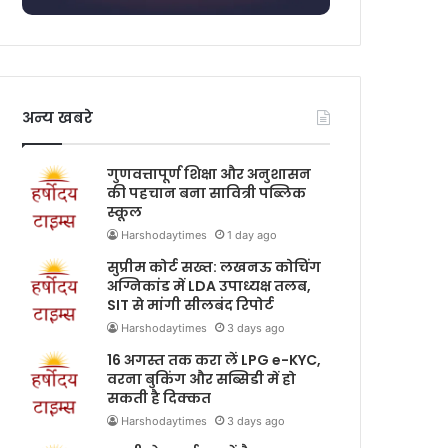
अन्य खबरे
गुणवत्तापूर्ण शिक्षा और अनुशासन
की पहचान बना सावित्री पब्लिक
स्कूल
Harshodaytimes
1 day ago
सुप्रीम कोर्ट सख्त: लखनऊ कोचिंग
अग्निकांड में LDA उपाध्यक्ष तलब,
SIT से मांगी सीलबंद रिपोर्ट
Harshodaytimes
3 days ago
16 अगस्त तक करा लें LPG e-KYC,
वरना बुकिंग और सब्सिडी में हो
सकती है दिक्कत
Harshodaytimes
3 days ago