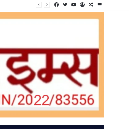
Facebook
Twitter
YouTube
Log
Random
Sidebar
In
Article