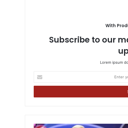
With Prod
Subscribe to our ma
up
Lorem ipsum dol
Enter
your
Email
address