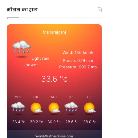
मोसम का हाल
Maharajganj
Wind: 17.6 kmph
Light rain
Precip: 0.19 mm
shower
Pressure: 999.7 mb
33.6
°c
MON
TUE
WED
THU
FRI
28.4
°c
30.2
°c
30.9
°c
28.6
°c
28.0
°c
WorldWeatherOnline.com