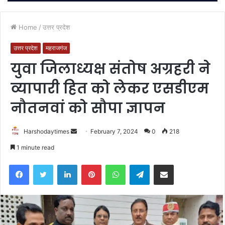
Home
/
उत्तर प्रदेश
उत्तर प्रदेश
महराजगंज
युवा जिलाध्यक्ष संतोष अग्रहरी ने
व्यापारी हित को लेकर एसडीएम
नौतनवां को सौपा ज्ञापन
Send
Harshodaytimes
February 7, 2024
0
218
an
1 minute read
email
Facebook
Twitter
LinkedIn
Pinterest
WhatsApp
Telegram
Share via Email