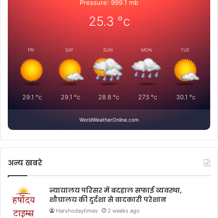
Pressure: 999.1 mb
25.3
°c
FRI
SAT
SUN
MON
TUE
29.1
°c
29.1
°c
28.8
°c
27.5
°c
30.1
°c
WorldWeatherOnline.com
अन्य खबरे
न्यायालय परिसर में बदहाल सफाई व्यवस्था,
शौचालय की दुर्दशा से वादकारी परेशान
Harshodaytimes
2 weeks ago