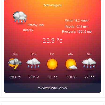
Maharajganj
Wind: 11.2 kmph
Patchy rain
Precip: 0.13 mm
nearby
Pressure: 1001.5 mb
25.9
°c
SUN
MON
TUE
WED
THU
29.4
°c
26.8
°c
30.1
°c
31.0
°c
27.9
°c
WorldWeatherOnline.com