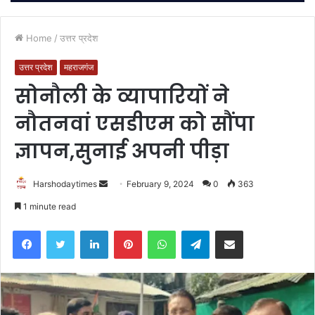
Home
/
उत्तर प्रदेश
उत्तर प्रदेश
महराजगंज
सोनौली के व्यापारियों ने
नौतनवां एसडीएम को सौंपा
ज्ञापन,सुनाई अपनी पीड़ा
Send
Harshodaytimes
February 9, 2024
0
363
an
1 minute read
email
Facebook
Twitter
LinkedIn
Pinterest
WhatsApp
Telegram
Share via Email