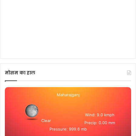
मोसम का हाल
Maharajganj
Wind: 9.0 kmph
Clear
Precip: 0.00 mm
Pressure: 999.6 mb