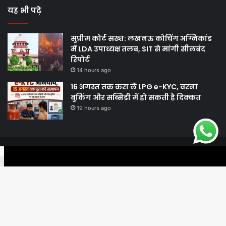
यह भी पढ़े
सुप्रीम कोर्ट सख्त: लखनऊ कोचिंग अग्निकांड
में LDA उपाध्यक्ष तलब, SIT से मांगी सीलबंद
रिपोर्ट
14 hours ago
16 अगस्त तक करा लें LPG e-KYC, वरना
बुकिंग और सब्सिडी में हो सकती है दिक्कत
19 hours ago
© Copyright 2026, All Rights Reserved |
Harshodaytimes
|
Facebook
Twitter
WhatsApp
Telegram
Viber
Proudly Made by
Best News Portal Development Company In India
Facebook
Twitter
YouTube
Ba
to