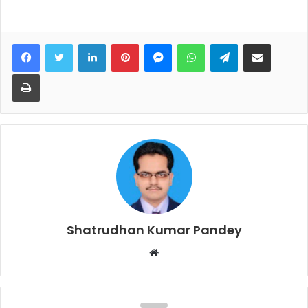
Facebook
Twitter
LinkedIn
Pinterest
Messenger
WhatsApp
Telegram
Share via Email
Print
Shatrudhan Kumar Pandey
Website