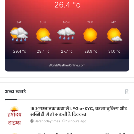
26.4
°c
SAT
SUN
MON
TUE
WED
29.4
°c
29.4
°c
27.7
°c
29.9
°c
31.0
°c
WorldWeatherOnline.com
अन्य खबरे
16 अगस्त तक करा लें LPG e-KYC, वरना बुकिंग और
सब्सिडी में हो सकती है दिक्कत
Harshodaytimes
19 hours ago