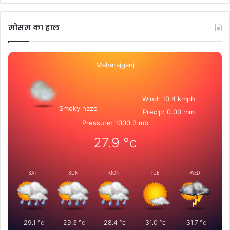
मोसम का हाल
Maharajganj
Wind: 10.4 kmph
Smoky haze
Precip: 0.00 mm
Pressure: 1000.3 mb
27.9
°c
SAT
SUN
MON
TUE
WED
29.1
°c
29.3
°c
28.4
°c
31.0
°c
31.7
°c