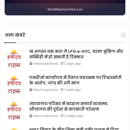
WorldWeatherOnline.com
अन्य खबरे
16 अगस्त तक करा लें LPG e-KYC, वरना बुकिंग और
सब्सिडी में हो सकती है दिक्कत
Harshodaytimes
2 days ago
एसडीओ कार्यालय में तैनात वनरक्षक पर रिश्वतखोरी
के आरोप, जांच की उठी मांग
Harshodaytimes
1 week ago
न्यायालय परिसर में बदहाल सफाई व्यवस्था,
शौचालय की दुर्दशा से वादकारी परेशान
Harshodaytimes
2 weeks ago
NEET विवाद के बीच शिक्षा मंत्री धर्मेंद्र प्रधान ने दिया