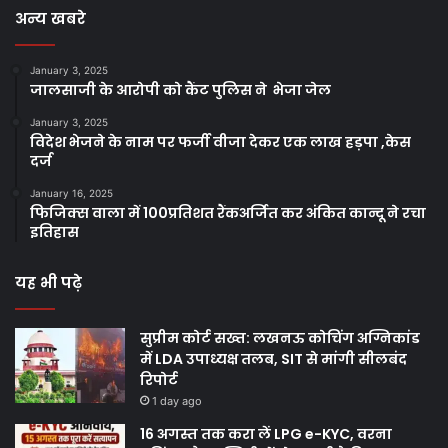
अन्य खबरे
January 3, 2025
जालसाजी के आरोपी को कैंट पुलिस ने भेजा जेल
January 3, 2025
विदेश भेजने के नाम पर फर्जी वीजा देकर एक लाख हड़पा ,केस
दर्ज
January 16, 2025
फिजिक्स वाला में 100प्रतिशत रैंकअर्जित कर अंकित कान्दू ने रचा
इतिहास
यह भी पढ़े
सुप्रीम कोर्ट सख्त: लखनऊ कोचिंग अग्निकांड
में LDA उपाध्यक्ष तलब, SIT से मांगी सीलबंद
रिपोर्ट
1 day ago
16 अगस्त तक करा लें LPG e-KYC, वरना