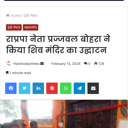
Home
/
इंडो नेपाल
इंडो नेपाल
महराजगंज
राप्रपा नेता प्रज्जवल बोहरा ने
किया शिव मंदिर का उद्घाटन
Send
Harshodaytimes
February 15, 2024
0
129
an
1 minute read
email
Facebook
Twitter
LinkedIn
Pinterest
WhatsApp
Telegram
Share via Email