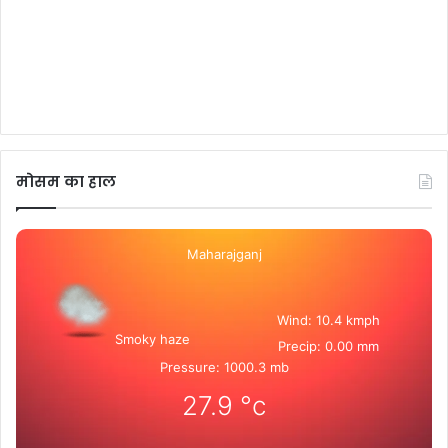
मोसम का हाल
Maharajganj
Wind: 10.4 kmph
Smoky haze
Precip: 0.00 mm
Pressure: 1000.3 mb
27.9
°c