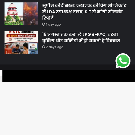
सुप्रीम कोर्ट सख्त: लखनऊ कोचिंग अग्निकांड
में LDA उपाध्यक्ष तलब, SIT से मांगी सीलबंद
रिपोर्ट
1 day ago
16 अगस्त तक करा लें LPG e-KYC, वरना
बुकिंग और सब्सिडी में हो सकती है दिक्कत
2 days ago
© Copyright 2026, All Rights Reserved |
Harshodaytimes
|
Facebook
Twitter
WhatsApp
Telegram
Viber
Proudly Made by
Best News Portal Development Company In India
Facebook
Twitter
YouTube
Ba
to
to
.site-below-footer-wrap[data-section="section-below-footer-builder"]
{ margin-bottom: 40px;}