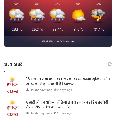
SAT
SUN
MON
TUE
WED
29.1
°c
29.3
°c
28.4
°c
31.0
°c
31.7
°c
WorldWeatherOnline.com
अन्य खबरे
16 अगस्त तक करा लें LPG e-KYC, वरना बुकिंग और
सब्सिडी में हो सकती है दिक्कत
Harshodaytimes
2 days ago
एसडीओ कार्यालय में तैनात वनरक्षक पर रिश्वतखोरी
के आरोप, जांच की उठी मांग
Harshodaytimes
1 week ago