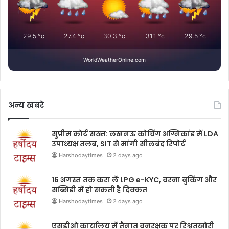
29.5
°c
27.4
°c
30.3
°c
31.1
°c
29.5
°c
WorldWeatherOnline.com
अन्य खबरे
सुप्रीम कोर्ट सख्त: लखनऊ कोचिंग अग्निकांड में LDA
उपाध्यक्ष तलब, SIT से मांगी सीलबंद रिपोर्ट
Harshodaytimes
2 days ago
16 अगस्त तक करा लें LPG e-KYC, वरना बुकिंग और
सब्सिडी में हो सकती है दिक्कत
Harshodaytimes
2 days ago
एसडीओ कार्यालय में तैनात वनरक्षक पर रिश्वतखोरी