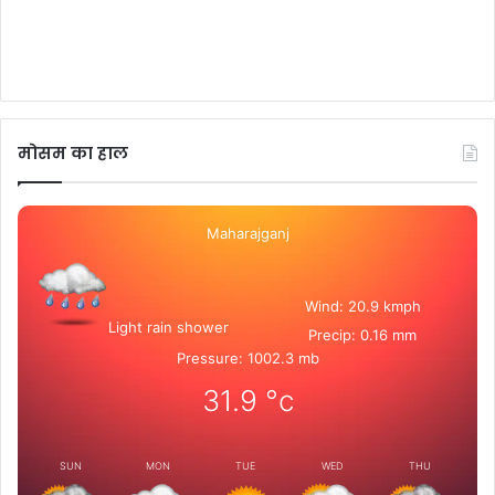
मोसम का हाल
Maharajganj
Wind: 20.9 kmph
Light rain shower
Precip: 0.16 mm
Pressure: 1002.3 mb
31.9
°c
SUN
MON
TUE
WED
THU