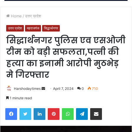
Home
/
उत्तर प्रदेश
उत्तर प्रदेश
महराजगंज
सिद्धार्थनगर
सिद्धार्थनगर पुलिस एव एसओजी
टीम को बड़ी सफलता,पत्नी की
हत्या का इनामी आरोपी मुठभेड़
मे गिरफ्तार
Send
Harshodaytimes
April 7, 2024
0
710
an
1 minute read
email
Facebook
Twitter
LinkedIn
Pinterest
WhatsApp
Telegram
Share via Email