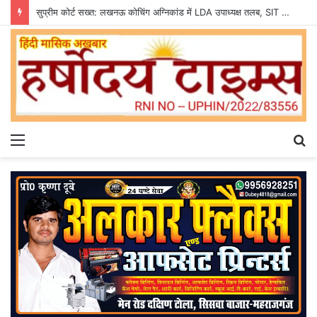
सुप्रीम कोर्ट सख्त: लखनऊ कोचिंग अग्निकांड में LDA उपाध्यक्ष तलब, SIT से मांगी सीलबंद रिपोर्ट
Menu
S
fo