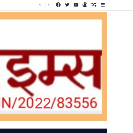
Facebook
Twitter
YouTube
Log
Random
Sidebar
In
Article