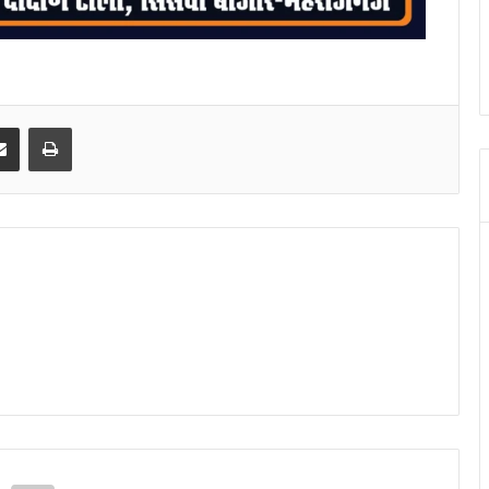
senger
Share via Email
Print