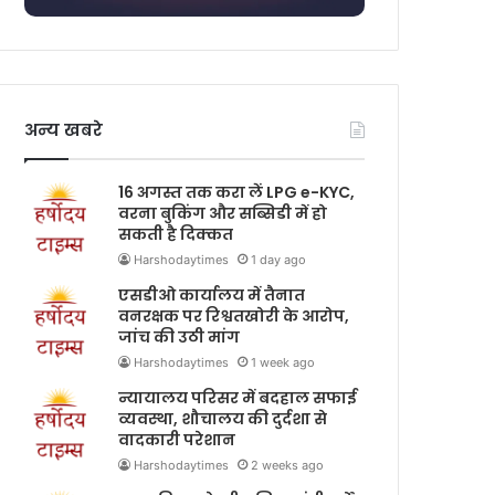
अन्य खबरे
16 अगस्त तक करा लें LPG e-KYC,
वरना बुकिंग और सब्सिडी में हो
सकती है दिक्कत
Harshodaytimes
1 day ago
एसडीओ कार्यालय में तैनात
वनरक्षक पर रिश्वतखोरी के आरोप,
जांच की उठी मांग
Harshodaytimes
1 week ago
न्यायालय परिसर में बदहाल सफाई
व्यवस्था, शौचालय की दुर्दशा से
वादकारी परेशान
Harshodaytimes
2 weeks ago