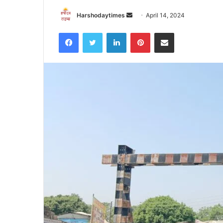
Send
Harshodaytimes
April 14, 2024
an
Facebook
Twitter
LinkedIn
Pinterest
Share via Email
email