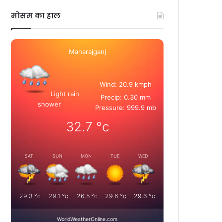
मोसम का हाल
Maharajganj
Wind: 20.9 kmph
Light rain
Precip: 0.30 mm
shower
Pressure: 999.9 mb
32.7
°c
SAT
SUN
MON
TUE
WED
29.3
°c
29.1
°c
26.5
°c
29.6
°c
29.6
°c
WorldWeatherOnline.com