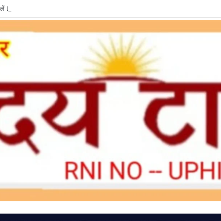
ें LPG e-KYC, वरना बुकिंग और सब्सिडी में हो सकती है दिक्कत