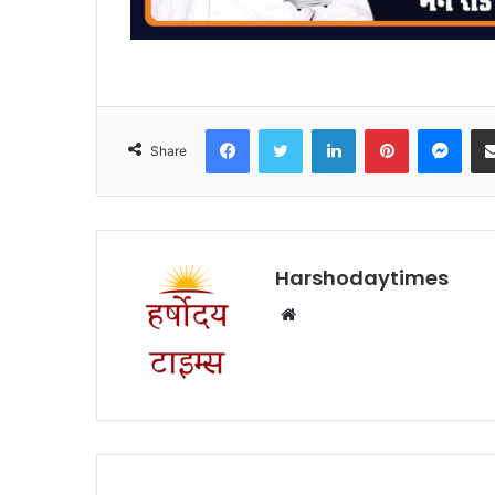
Facebook
Twitter
LinkedIn
Pinterest
Mes
Share
Harshodaytimes
Website