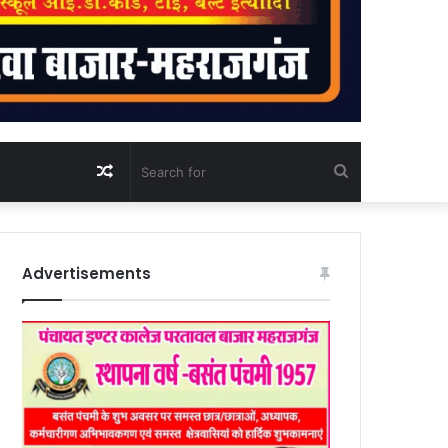
Random
Search
Article
for
Advertisements