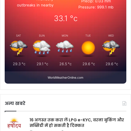
Precip: 0.03 mm
outbreaks in nearby
Pressure: 999.1 mb
33.1
°c
SAT
SUN
MON
TUE
WED
29.3
°c
29.1
°c
26.5
°c
29.6
°c
29.6
°c
WorldWeatherOnline.com
अन्य खबरे
16 अगस्त तक करा लें LPG e-KYC, वरना बुकिंग और
सब्सिडी में हो सकती है दिक्कत