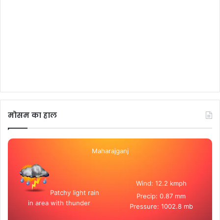
मोसम का हाल
Maharajganj
Wind: 12.2 kmph
Patchy light rain
Precip: 0.87 mm
in area with thunder
Pressure: 1002.8 mb