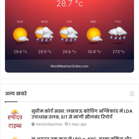
28.7
°c
SUN
MON
TUE
WED
THU
29.6
°c
28.9
°c
29.6
°c
30.8
°c
27.5
°c
WorldWeatherOnline.com
अन्य खबरे
सुप्रीम कोर्ट सख्त: लखनऊ कोचिंग अग्निकांड में LDA
उपाध्यक्ष तलब, SIT से मांगी सीलबंद रिपोर्ट
Harshodaytimes
2 days ago