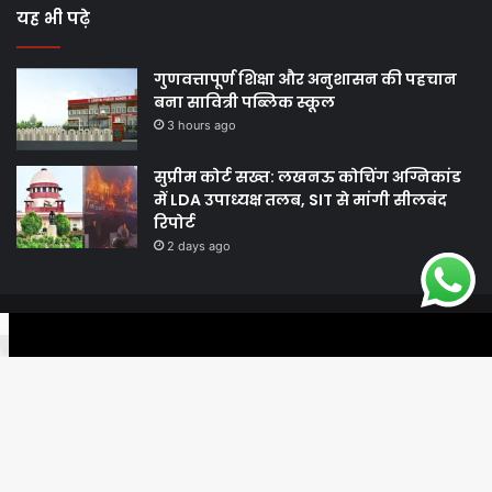
यह भी पढ़े
गुणवत्तापूर्ण शिक्षा और अनुशासन की पहचान
बना सावित्री पब्लिक स्कूल
3 hours ago
सुप्रीम कोर्ट सख्त: लखनऊ कोचिंग अग्निकांड
में LDA उपाध्यक्ष तलब, SIT से मांगी सीलबंद
रिपोर्ट
2 days ago
© Copyright 2026, All Rights Reserved |
Harshodaytimes
|
Facebook
Twitter
WhatsApp
Telegram
Viber
Proudly Made by
Best News Portal Development Company In India
Facebook
Twitter
YouTube
Ba
to