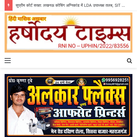
सुप्रीम कोर्ट सख्त: लखनऊ कोचिंग अग्निकांड में LDA उपाध्यक्ष तलब, SIT से मांगी सीलबंद रिपोर्ट
Menu
S
fo