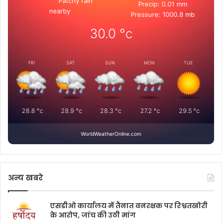
Patchy rain
Precip: 0.01 mm
nearby
Pressure: 1000.8 mb
30.0
°c
FRI
SAT
SUN
MON
TUE
28.8
°c
28.9
°c
28.3
°c
27.2
°c
29.5
°c
WorldWeatherOnline.com
अन्य खबरे
एसडीओ कार्यालय में तैनात वनरक्षक पर रिश्वतखोरी
के आरोप, जांच की उठी मांग