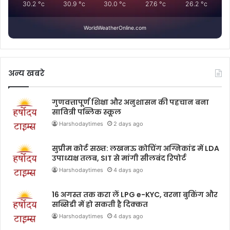
30.2
°c
30.9
°c
30.0
°c
27.6
°c
26.2
°c
WorldWeatherOnline.com
अन्य खबरे
गुणवत्तापूर्ण शिक्षा और अनुशासन की पहचान बना
सावित्री पब्लिक स्कूल
Harshodaytimes
2 days ago
सुप्रीम कोर्ट सख्त: लखनऊ कोचिंग अग्निकांड में LDA
उपाध्यक्ष तलब, SIT से मांगी सीलबंद रिपोर्ट
Harshodaytimes
4 days ago
16 अगस्त तक करा लें LPG e-KYC, वरना बुकिंग और
सब्सिडी में हो सकती है दिक्कत
Harshodaytimes
4 days ago