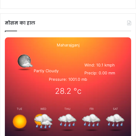
मोसम का हाल
Maharajganj
Wind: 10.1 kmph
Partly Cloudy
Precip: 0.00 mm
Pressure: 1001.0 mb
28.2
°c
TUE
WED
THU
FRI
SAT