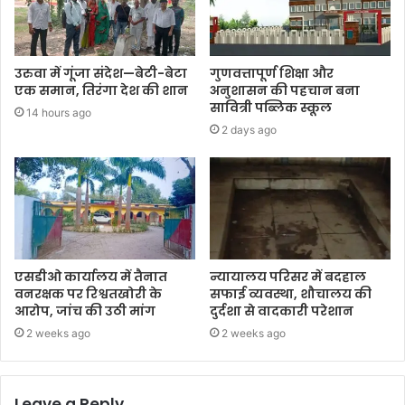
उरुवा में गूंजा संदेश—बेटी-बेटा
गुणवत्तापूर्ण शिक्षा और
एक समान, तिरंगा देश की शान
अनुशासन की पहचान बना
सावित्री पब्लिक स्कूल
14 hours ago
2 days ago
एसडीओ कार्यालय में तैनात
न्यायालय परिसर में बदहाल
वनरक्षक पर रिश्वतखोरी के
सफाई व्यवस्था, शौचालय की
आरोप, जांच की उठी मांग
दुर्दशा से वादकारी परेशान
2 weeks ago
2 weeks ago
Leave a Reply