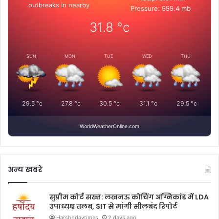
outbreaks in nearby
Pressure: 999.4 mb
31.8
°c
SUN
MON
TUE
WED
THU
29.5
°c
27.8
°c
30.5
°c
31.1
°c
29.5
°c
WorldWeatherOnline.com
अन्य खबरे
सुप्रीम कोर्ट सख्त: लखनऊ कोचिंग अग्निकांड में LDA
उपाध्यक्ष तलब, SIT से मांगी सीलबंद रिपोर्ट
Harshodaytimes
2 days ago