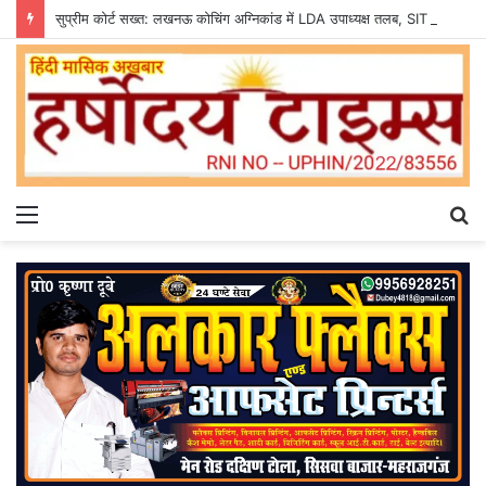
सुप्रीम कोर्ट सख्त: लखनऊ कोचिंग अग्निकांड में LDA उपाध्यक्ष तलब, SIT से मांगी सीलबंद रिपोर्ट
Menu
S
fo