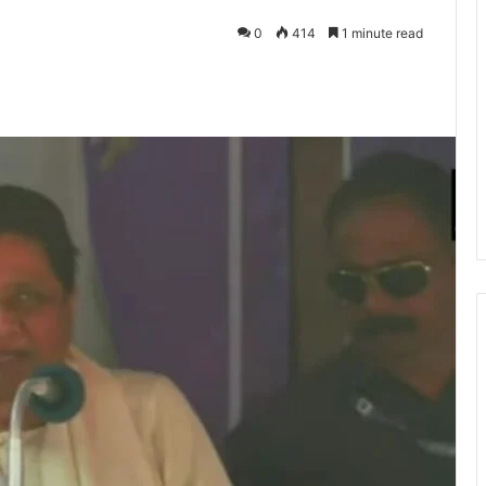
0
414
1 minute read