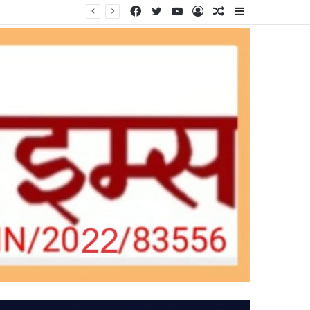
Facebook
Twitter
YouTube
Log
Random
Sidebar
In
Article