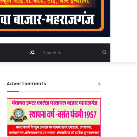
Random
Search
Article
for
Advertisements