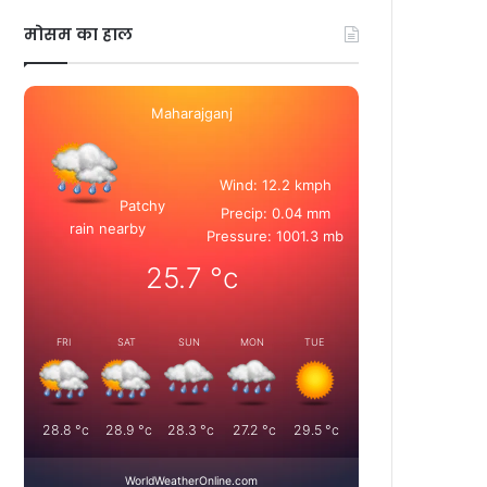
मोसम का हाल
Maharajganj
Wind: 12.2 kmph
Patchy
Precip: 0.04 mm
rain nearby
Pressure: 1001.3 mb
25.7
°c
FRI
SAT
SUN
MON
TUE
28.8
°c
28.9
°c
28.3
°c
27.2
°c
29.5
°c
WorldWeatherOnline.com