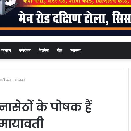
क्राइम
मनोरंजन
बिज़नेस
खेल
स्वास्थ्य
िपक्षी दल – मायावती
नासेठों के पोषक हैं
 मायावती