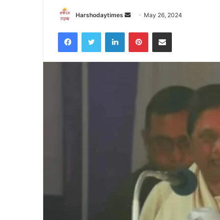
Send
Harshodaytimes
May 26, 2024
an
Facebook
Twitter
LinkedIn
Pinterest
Share via Email
email