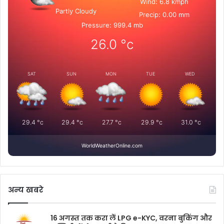
Wind: 6.8 kmph
Partly Cloudy
Precip: 0.00 mm
Pressure: 999.4 mb
26.0
°c
SAT
SUN
MON
TUE
WED
29.4
°c
29.4
°c
27.7
°c
29.9
°c
31.0
°c
WorldWeatherOnline.com
अन्य खबरे
16 अगस्त तक करा लें LPG e-KYC, वरना बुकिंग और