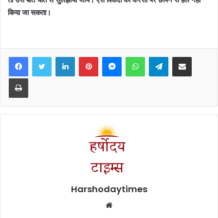
किया जा सकता।
Facebook
Twitter
LinkedIn
Pinterest
Messenger
WhatsApp
Telegram
Share via Email
Print
Harshodaytimes
Website