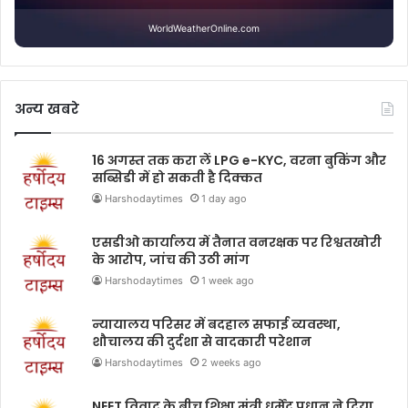
WorldWeatherOnline.com
अन्य खबरे
16 अगस्त तक करा लें LPG e-KYC, वरना बुकिंग और
सब्सिडी में हो सकती है दिक्कत
Harshodaytimes
1 day ago
एसडीओ कार्यालय में तैनात वनरक्षक पर रिश्वतखोरी
के आरोप, जांच की उठी मांग
Harshodaytimes
1 week ago
न्यायालय परिसर में बदहाल सफाई व्यवस्था,
शौचालय की दुर्दशा से वादकारी परेशान
Harshodaytimes
2 weeks ago
NEET विवाद के बीच शिक्षा मंत्री धर्मेंद्र प्रधान ने दिया