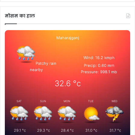
मोसम का हाल
Maharajganj
Wind: 16.2 kmph
Patchy rain
Precip: 0.60 mm
nearby
Pressure: 998.1 mb
32.6
°c
SAT
SUN
MON
TUE
WED
29.1
°c
29.3
°c
28.4
°c
31.0
°c
31.7
°c