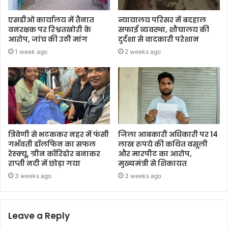
एसडीओ कार्यालय में तैनात
न्यायालय परिसर में बदहाल
वनरक्षक पर रिश्वतखोरी के
सफाई व्यवस्था, शौचालय की
आरोप, जांच की उठी मांग
दुर्दशा से वादकारी परेशान
1 week ago
2 weeks ago
त्रिवेणी से भटककर नहर में फंसी
जिला आबकारी अधिकारी पर 14
गर्भवती डॉलफिन का सफल
लाख रुपये की कथित वसूली
रेस्क्यू, ग्रीन कॉरिडोर बनाकर
और मारपीट का आरोप,
राप्ती नदी में छोड़ा गया
मुख्यमंत्री से शिकायत
3 weeks ago
3 weeks ago
Leave a Reply