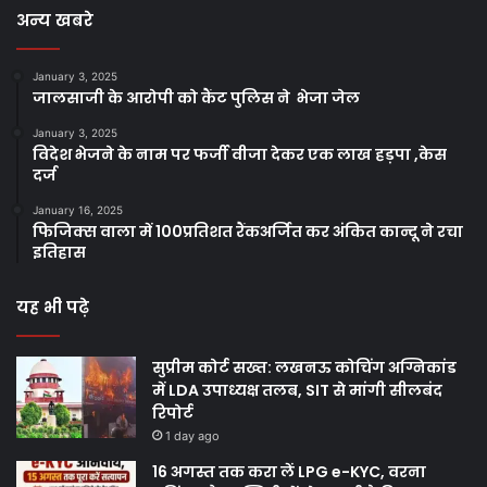
अन्य खबरे
January 3, 2025
जालसाजी के आरोपी को कैंट पुलिस ने भेजा जेल
January 3, 2025
विदेश भेजने के नाम पर फर्जी वीजा देकर एक लाख हड़पा ,केस
दर्ज
January 16, 2025
फिजिक्स वाला में 100प्रतिशत रैंकअर्जित कर अंकित कान्दू ने रचा
इतिहास
यह भी पढ़े
सुप्रीम कोर्ट सख्त: लखनऊ कोचिंग अग्निकांड
में LDA उपाध्यक्ष तलब, SIT से मांगी सीलबंद
रिपोर्ट
1 day ago
16 अगस्त तक करा लें LPG e-KYC, वरना