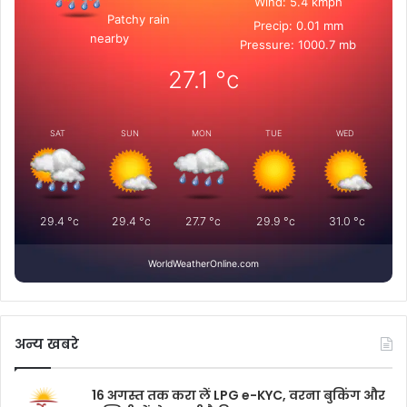
Wind: 5.4 kmph
Patchy rain
Precip: 0.01 mm
nearby
Pressure: 1000.7 mb
27.1
°c
SAT
SUN
MON
TUE
WED
29.4
°c
29.4
°c
27.7
°c
29.9
°c
31.0
°c
WorldWeatherOnline.com
अन्य खबरे
16 अगस्त तक करा लें LPG e-KYC, वरना बुकिंग और