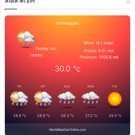
मोसम का हाल
Maharajganj
Wind: 15.1 kmph
Patchy rain
Precip: 0.01 mm
nearby
Pressure: 1000.8 mb
30.0
°c
FRI
SAT
SUN
MON
TUE
28.8
°c
28.9
°c
28.3
°c
27.2
°c
29.5
°c
WorldWeatherOnline.com