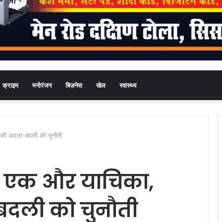
क्राइम
मनोरंजन
बिज़नेस
खेल
स्वास्थ्य
 की अदला-बदली को चुनौती
कर एक और याचिका,
दली को चुनौती