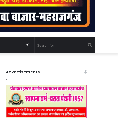
Random
Search
Article
for
Advertisements