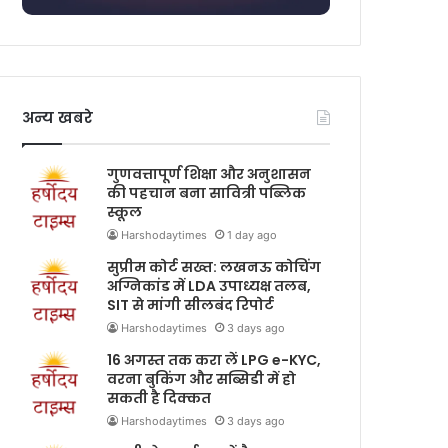
अन्य खबरे
गुणवत्तापूर्ण शिक्षा और अनुशासन
की पहचान बना सावित्री पब्लिक
स्कूल
Harshodaytimes
1 day ago
सुप्रीम कोर्ट सख्त: लखनऊ कोचिंग
अग्निकांड में LDA उपाध्यक्ष तलब,
SIT से मांगी सीलबंद रिपोर्ट
Harshodaytimes
3 days ago
16 अगस्त तक करा लें LPG e-KYC,
वरना बुकिंग और सब्सिडी में हो
सकती है दिक्कत
Harshodaytimes
3 days ago