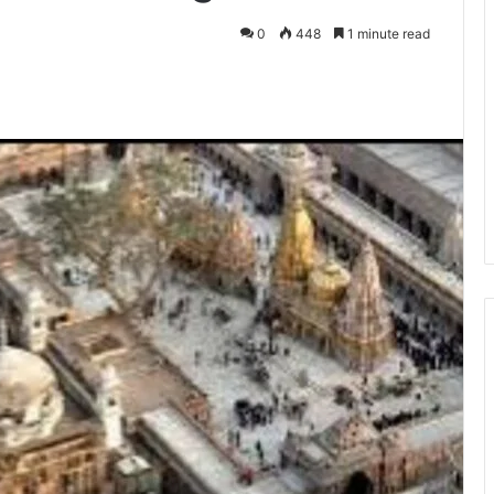
0
448
1 minute read