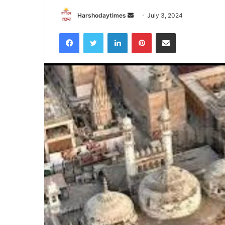
Send
Harshodaytimes
July 3, 2024
an
Facebook
Twitter
LinkedIn
Pinterest
Share via Email
email