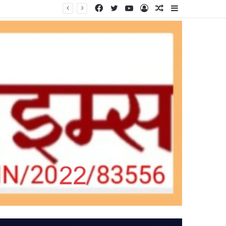
Facebook
Twitter
YouTube
Log
Random
Sidebar
In
Article