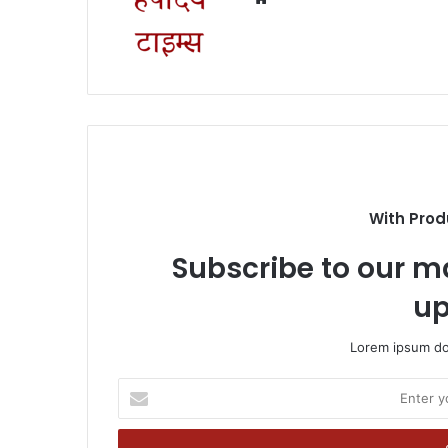
With Prod
Subscribe to our ma
up
Lorem ipsum dol
Enter
your
Email