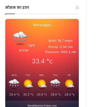
मोसम का हाल
Maharajganj
Wind: 18.7 kmph
Light
Precip: 0.34 mm
drizzle
Pressure: 1000.2 mb
33.4
°c
MON
TUE
WED
THU
FRI
28.4
°c
30.2
°c
30.9
°c
28.6
°c
28.0
°c
WorldWeatherOnline.com