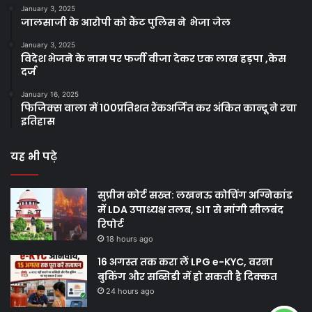
January 3, 2025
जालसाजी के आरोपी को कैंट पुलिस ने भेजा जेल
January 3, 2025
विदेश भेजने के नाम पर फर्जी वीजा देकर एक लाख हड़पा ,केस
दर्ज
January 16, 2025
फिजिक्स वाला में 100प्रतिशत रैंकअर्जित कर अंकित कान्दू ने रचा
इतिहास
यह भी पढ़े
सुप्रीम कोर्ट सख्त: लखनऊ कोचिंग अग्निकांड
में LDA उपाध्यक्ष तलब, SIT से मांगी सीलबंद
रिपोर्ट
18 hours ago
16 अगस्त तक करा लें LPG e-KYC, वरना
बुकिंग और सब्सिडी में हो सकती है दिक्कत
24 hours ago