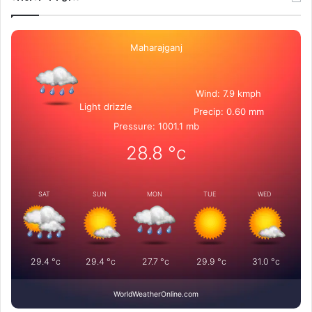
Maharajganj
Wind: 7.9 kmph
Light drizzle
Precip: 0.60 mm
Pressure: 1001.1 mb
28.8
°c
SAT
SUN
MON
TUE
WED
29.4
°c
29.4
°c
27.7
°c
29.9
°c
31.0
°c
WorldWeatherOnline.com