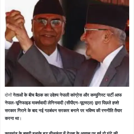
दोनों
नेताओं के बीच बैठक का उद्देश्य नेपाली कांग्रेस और कम्युनिस्ट पार्टी आफ
नेपाल-यूनिफाइड मा‌र्क्सवादी लेनिनवादी (सीपीएन-यूएमएल) द्वारा पिछले हफ्ते
सरकार गिराने के बाद नई गठबंधन सरकार बनाने पर भविष्य की रणनीति तैयार
करना था
।
काठमांडू के बाहरी इलाके बुद्ध नीलकंठा में देउबा के आवास पर हुई दो घंटे की