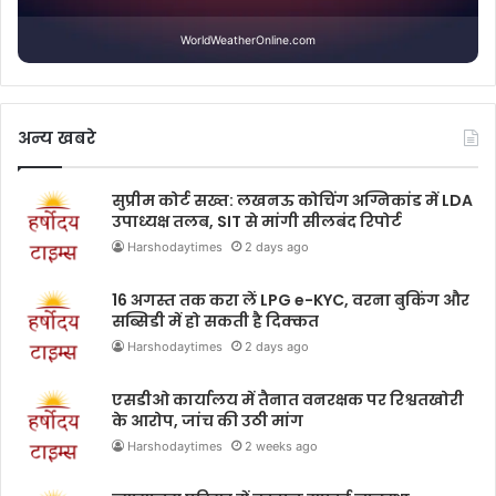
WorldWeatherOnline.com
अन्य खबरे
सुप्रीम कोर्ट सख्त: लखनऊ कोचिंग अग्निकांड में LDA
उपाध्यक्ष तलब, SIT से मांगी सीलबंद रिपोर्ट
Harshodaytimes
2 days ago
16 अगस्त तक करा लें LPG e-KYC, वरना बुकिंग और
सब्सिडी में हो सकती है दिक्कत
Harshodaytimes
2 days ago
एसडीओ कार्यालय में तैनात वनरक्षक पर रिश्वतखोरी
के आरोप, जांच की उठी मांग
Harshodaytimes
2 weeks ago