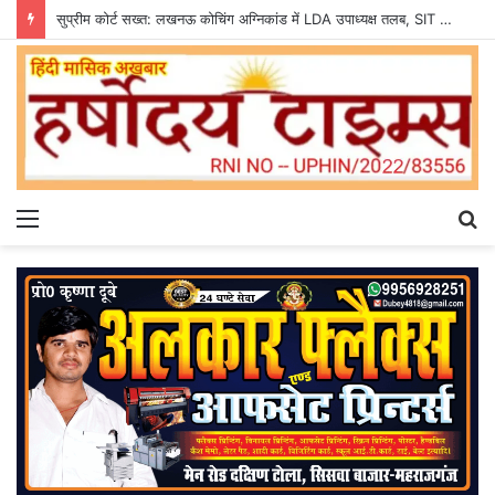
सुप्रीम कोर्ट सख्त: लखनऊ कोचिंग अग्निकांड में LDA उपाध्यक्ष तलब, SIT से मांगी सीलबंद रिपोर्ट
Menu
S
fo