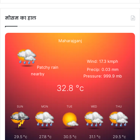
मोसम का हाल
Maharajganj
Wind: 17.3 kmph
Patchy rain
Precip: 0.03 mm
nearby
Pressure: 999.9 mb
32.8
°c
SUN
MON
TUE
WED
THU
29.5
°c
27.8
°c
30.5
°c
31.1
°c
29.5
°c