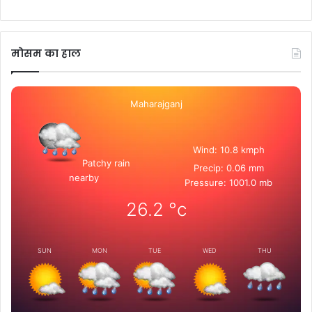
मोसम का हाल
Maharajganj
Wind: 10.8 kmph
Patchy rain
Precip: 0.06 mm
nearby
Pressure: 1001.0 mb
26.2
°c
SUN
MON
TUE
WED
THU