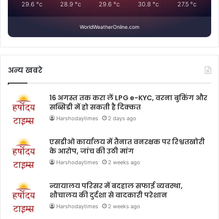
29.6
°c
28.9
°c
29.6
°c
30.8
°c
27.5
°c
WorldWeatherOnline.com
अन्य खबरे
16 अगस्त तक करा लें LPG e-KYC, वरना बुकिंग और
सब्सिडी में हो सकती है दिक्कत
Harshodaytimes
2 days ago
एसडीओ कार्यालय में तैनात वनरक्षक पर रिश्वतखोरी
के आरोप, जांच की उठी मांग
Harshodaytimes
2 weeks ago
न्यायालय परिसर में बदहाल सफाई व्यवस्था,
शौचालय की दुर्दशा से वादकारी परेशान
Harshodaytimes
2 weeks ago