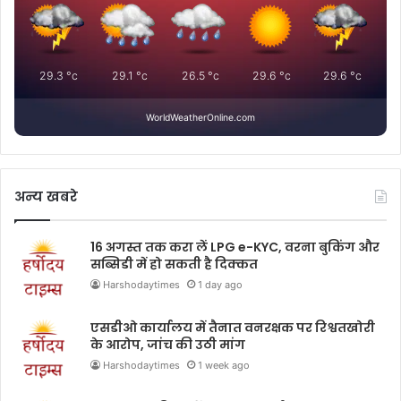
29.3
°c
29.1
°c
26.5
°c
29.6
°c
29.6
°c
WorldWeatherOnline.com
अन्य खबरे
16 अगस्त तक करा लें LPG e-KYC, वरना बुकिंग और
सब्सिडी में हो सकती है दिक्कत
Harshodaytimes
1 day ago
एसडीओ कार्यालय में तैनात वनरक्षक पर रिश्वतखोरी
के आरोप, जांच की उठी मांग
Harshodaytimes
1 week ago