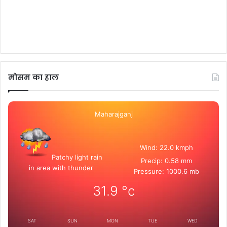
मोसम का हाल
Maharajganj
Wind: 22.0 kmph
Patchy light rain
Precip: 0.58 mm
in area with thunder
Pressure: 1000.6 mb
31.9
°c
SAT
SUN
MON
TUE
WED