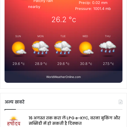
Patchy rain
Precip: 0.02 mm
nearby
Pressure: 1001.4 mb
26.2
°c
SUN
MON
TUE
WED
THU
29.6
°c
28.9
°c
29.6
°c
30.8
°c
27.5
°c
WorldWeatherOnline.com
अन्य खबरे
16 अगस्त तक करा लें LPG e-KYC, वरना बुकिंग और
सब्सिडी में हो सकती है दिक्कत