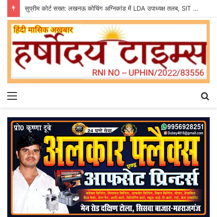
सुप्रीम कोर्ट सख्त: लखनऊ कोचिंग अग्निकांड में LDA उपाध्यक्ष तलब, SIT से मांगी सीलबंद रिपोर्ट
Menu
S
fo