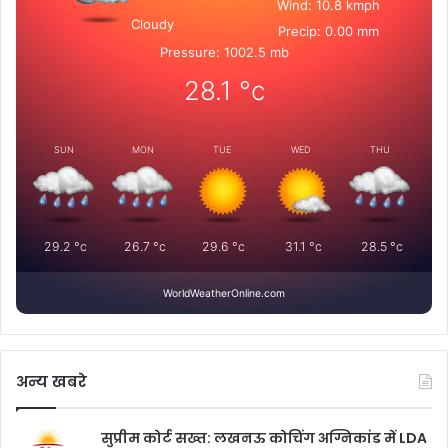
Wind: 10.8 kmph
Cloudy
Precip: 0.00 mm
Pressure: 1002.5 mb
28.1
°c
SUN
MON
TUE
WED
THU
29.2
°c
26.7
°c
29.6
°c
31.1
°c
28.5
°c
WorldWeatherOnline.com
अन्य खबरे
सुप्रीम कोर्ट सख्त: लखनऊ कोचिंग अग्निकांड में LDA