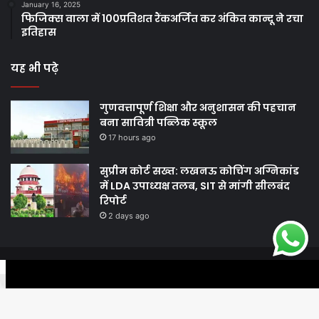
January 16, 2025
फिजिक्स वाला में 100प्रतिशत रैंकअर्जित कर अंकित कान्दू ने रचा
इतिहास
यह भी पढ़े
गुणवत्तापूर्ण शिक्षा और अनुशासन की पहचान
बना सावित्री पब्लिक स्कूल
17 hours ago
सुप्रीम कोर्ट सख्त: लखनऊ कोचिंग अग्निकांड
में LDA उपाध्यक्ष तलब, SIT से मांगी सीलबंद
रिपोर्ट
2 days ago
© Copyright 2026, All Rights Reserved |
Harshodaytimes
|
Facebook
Twitter
WhatsApp
Telegram
Viber
Proudly Made by
Best News Portal Development Company In India