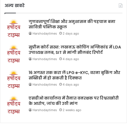
अन्य खबरे
गुणवत्तापूर्ण शिक्षा और अनुशासन की पहचान बना
सावित्री पब्लिक स्कूल
Harshodaytimes
2 days ago
सुप्रीम कोर्ट सख्त: लखनऊ कोचिंग अग्निकांड में LDA
उपाध्यक्ष तलब, SIT से मांगी सीलबंद रिपोर्ट
Harshodaytimes
4 days ago
16 अगस्त तक करा लें LPG e-KYC, वरना बुकिंग और
सब्सिडी में हो सकती है दिक्कत
Harshodaytimes
4 days ago
एसडीओ कार्यालय में तैनात वनरक्षक पर रिश्वतखोरी
के आरोप, जांच की उठी मांग
Harshodaytimes
2 weeks ago