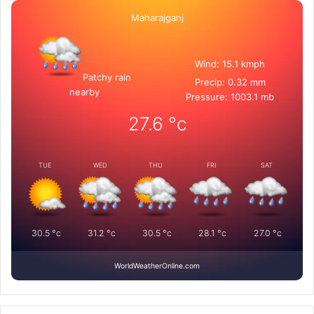
Maharajganj
Wind: 15.1 kmph
Patchy rain
Precip: 0.32 mm
nearby
Pressure: 1003.1 mb
27.6
°c
TUE
WED
THU
FRI
SAT
30.5
°c
31.2
°c
30.5
°c
28.1
°c
27.0
°c
WorldWeatherOnline.com