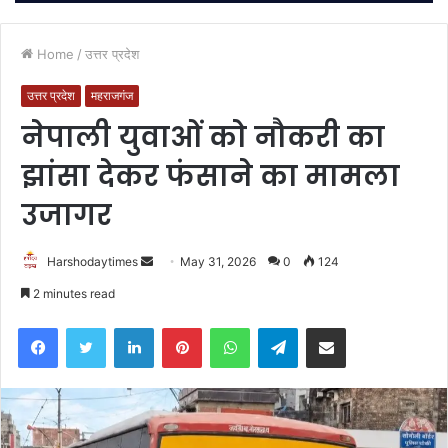
Home
/
उत्तर प्रदेश
उत्तर प्रदेश
महराजगंज
नेपाली युवाओं को नौकरी का
झांसा देकर फंसाने का मामला
उजागर
Send
Harshodaytimes
May 31, 2026
0
124
an
2 minutes read
email
Facebook
Twitter
LinkedIn
Pinterest
WhatsApp
Telegram
Share via Email