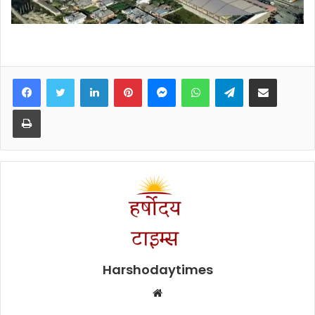
Facebook
Twitter
LinkedIn
Pinterest
Messenger
WhatsApp
Telegram
Share via Email
Print
Harshodaytimes
Website