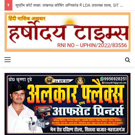
सुप्रीम कोर्ट सख्त: लखनऊ कोचिंग अग्निकांड में LDA उपाध्यक्ष तलब, SIT से मांगी सीलबंद रिपोर्ट
Menu
S
fo