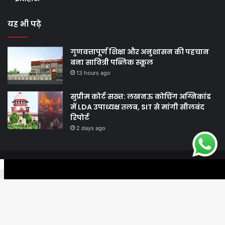
यह भी पढ़े
गुणवत्तापूर्ण शिक्षा और अनुशासन की पहचान
बना सावित्री पब्लिक स्कूल
13 hours ago
सुप्रीम कोर्ट सख्त: लखनऊ कोचिंग अग्निकांड
में LDA उपाध्यक्ष तलब, SIT से मांगी सीलबंद
रिपोर्ट
2 days ago
© Copyright 2026, All Rights Reserved |
Harshodaytimes
|
Facebook
Twitter
WhatsApp
Telegram
Viber
Proudly Made by
Best News Portal Development Company In India
Facebook
Twitter
YouTube
Ba