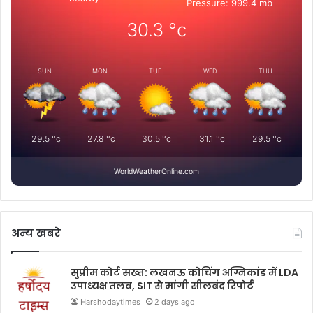
Pressure: 999.4 mb
30.3
°c
SUN
MON
TUE
WED
THU
29.5
°c
27.8
°c
30.5
°c
31.1
°c
29.5
°c
WorldWeatherOnline.com
अन्य खबरे
सुप्रीम कोर्ट सख्त: लखनऊ कोचिंग अग्निकांड में LDA
उपाध्यक्ष तलब, SIT से मांगी सीलबंद रिपोर्ट
Harshodaytimes
2 days ago