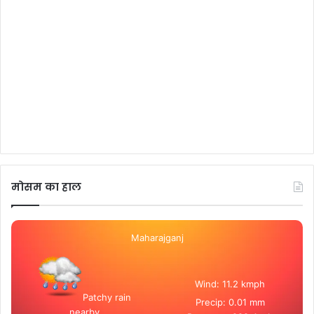
मोसम का हाल
Maharajganj
Wind: 11.2 kmph
Patchy rain
Precip: 0.01 mm
nearby