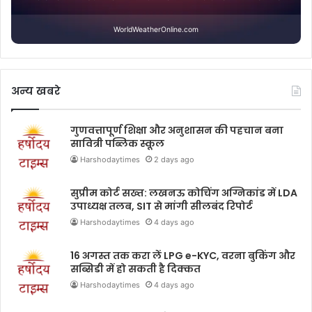
WorldWeatherOnline.com
अन्य खबरे
गुणवत्तापूर्ण शिक्षा और अनुशासन की पहचान बना
सावित्री पब्लिक स्कूल
Harshodaytimes
2 days ago
सुप्रीम कोर्ट सख्त: लखनऊ कोचिंग अग्निकांड में LDA
उपाध्यक्ष तलब, SIT से मांगी सीलबंद रिपोर्ट
Harshodaytimes
4 days ago
16 अगस्त तक करा लें LPG e-KYC, वरना बुकिंग और
सब्सिडी में हो सकती है दिक्कत
Harshodaytimes
4 days ago