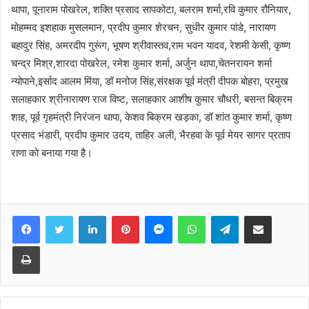
थापा, पूनाराम पोखरेल, शक्ति प्रसाद सापकोटा, बलराम शर्मा,रवि कुमार रौनियार,
मोहम्मद इशहाक मुसलमान, प्रदीप कुमार शेरचन, सुधीर कुमार पांडे, नारायण
बहादुर सिंह, अमरदीप गुरूंग, भूषण श्रीवास्तव,राम भवन यादव, रेशमी केसी, कृष्ण
चन्द्र मिश्र,शारदा पोखरेल, रमेश कुमार शर्मा, अर्जुन थापा,चेतनरायन शर्मा
न्योपाने,इर्साद आलम मिंया, डॉ मनोज सिंह,संरक्षक पूर्व मंत्री दीपक बोहरा, प्रमुख
सलाहकार श्रीनारायण राज विष्ट, सलाहकार आशीष कुमार चौधरी, बसन्त बिक्रम
शाह, पूर्व गृहमंत्री निरंजन थापा, केशव बिक्रम खड़का, डॉ शांत कुमार शर्मा, कृष्ण
प्रसाद भंडारी, प्रदीप कुमार उदय, ताहिर अली, भैरहवा के पूर्व मेयर सागर प्रताप
राणा को बनाया गया है।
Facebook
Twitter
LinkedIn
Pinterest
Messenger
WhatsApp
Telegram
Share via Email
Print