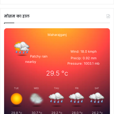
मोसम का हाल
Maharajganj
Wind: 18.0 kmph
Patchy rain
Precip: 0.92 mm
nearby
Pressure: 1003.1 mb
29.5
°c
TUE
WED
THU
FRI
SAT
29.8
°c
30.7
°c
29.2
°c
28.0
°c
26.2
°c