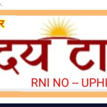
ें LPG e-KYC, वरना बुकिंग और सब्सिडी में हो सकती है दिक्कत