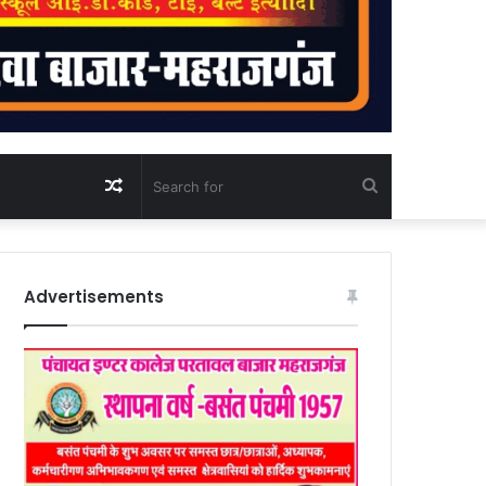
Random
Search
Article
for
Advertisements