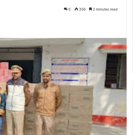
0
356
2 minutes read