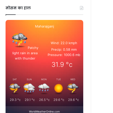
मोसम का हाल
Maharajganj
Wind: 22.0 kmph
Patchy
Precip: 0.58 mm
light rain in area
Pressure: 1000.6 mb
with thunder
31.9
°c
SAT
SUN
MON
TUE
WED
29.3
°c
29.1
°c
26.5
°c
29.6
°c
29.6
°c
WorldWeatherOnline.com