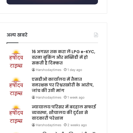
अन्य खबरे
16 अगस्त तक करा लें LPG e-KYC,
वरना बुकिंग और सब्सिडी में हो
सकती है दिक्कत
Harshodaytimes
1 day ago
एसडीओ कार्यालय में तैनात
वनरक्षक पर रिश्वतखोरी के आरोप,
जांच की उठी मांग
Harshodaytimes
1 week ago
न्यायालय परिसर में बदहाल सफाई
व्यवस्था, शौचालय की दुर्दशा से
वादकारी परेशान
Harshodaytimes
2 weeks ago