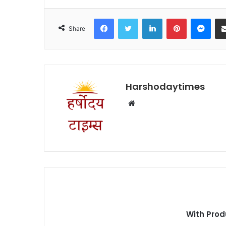
Facebook
Twitter
LinkedIn
Pinterest
Mes
Share
Harshodaytimes
Website
With Prod