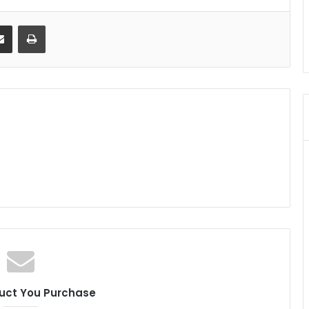
senger
Share via Email
Print
uct You Purchase