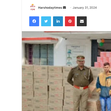
Send
Harshodaytimes
January 31, 2024
an
Facebook
Twitter
LinkedIn
Pinterest
Share via Email
email