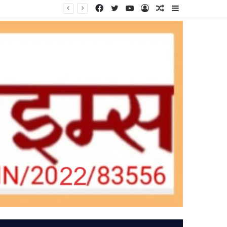
Facebook
Twitter
YouTube
Log
Random
Sidebar
In
Article